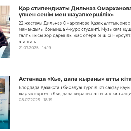
Қор стипендиаты Дильназ Омарханова:
үлкен сенім мен жауапкершілік»
22 жастағы Дильназ Омарханова Қазақ ұлттық өнер
мамандығы бойынша 4-курс студенті. Музыкаға құшт
талпынысы зор дарынды жас опера әншісі Нұрсұл
атанған.
21.07.2025 · 14:19
Астанада «Кье, дала қыраны» атты кіт
Елордада Қазақстан биоалуантүрлілікті сақтау қа
жарық көрген «Кье, дала қыраны» атты иллюстрация
08.07.2025 · 18:19