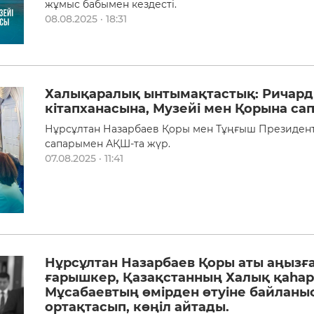
жұмыс бабымен кездесті.
08.08.2025 · 18:31
Халықаралық ынтымақтастық: Ричард
кітапханасына, Музейі мен Қорына са
Нұрсұлтан Назарбаев Қоры мен Тұңғыш Президент
сапарымен АҚШ-та жүр.
07.08.2025 · 11:41
Нұрсұлтан Назарбаев Қоры аты аңызғ
ғарышкер, Қазақстанның Халық қаһар
Мұсабаевтың өмірден өтуіне байланы
ортақтасып, көңіл айтады.