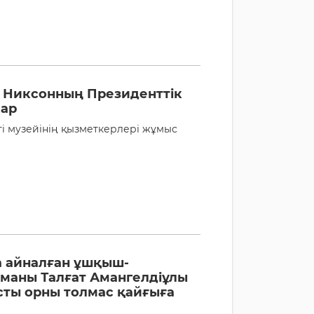
 Никсонның Президенттік
пар
і музейінің қызметкерлері жұмыс
а айналған ұшқыш-
маны Талғат Амангелдіұлы
сты орны толмас қайғыға