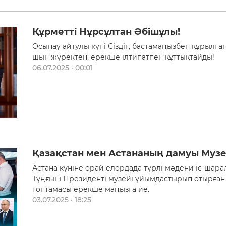
Құрметті Нұрсұлтан Әбішұлы!
Осынау айтулы күні Сіздің бастамаңызбен құрылғ
шын жүректен, ерекше ілтипатпен құттықтайды!
06.07.2025 · 00:01
Қазақстан мен Астананың дамуы Муз
Астана күніне орай елордада түрлі мәдени іс-шара
Тұңғыш Президенті музейі ұйымдастырып отырған «
топтамасы ерекше маңызға ие.
03.07.2025 · 18:25