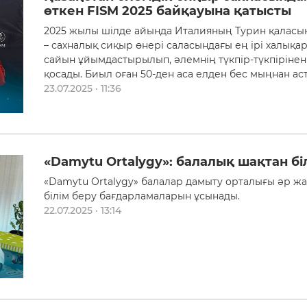
өткен FISM 2025 байқауына қатысты
2025 жылы шілде айында Италияның Турин қаласын
– сахналық сиқыр өнері саласындағы ең ірі халықар
сайын ұйымдастырылып, әлемнің түкпір-түкпірінен
қосады. Биыл оған 50-ден аса елден бес мыңнан ас
23.07.2025 · 11:36
«Damytu Ortalygy»: балалық шақтан б
«Damytu Ortalygy» балалар дамыту орталығы әр ж
білім беру бағдарламаларын ұсынады.
22.07.2025 · 13:14