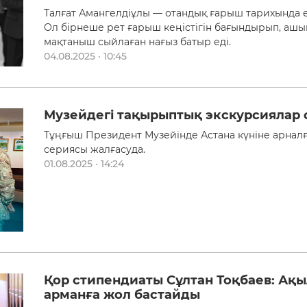
Талғат Амангелдіұлы — отандық ғарыш тарихында ес
Ол бірнеше рет ғарыш кеңістігін бағындырып, ашы
мақтаныш сыйлаған нағыз батыр еді.
04.08.2025 · 10:45
Музейдегі тақырыптық экскурсиялар
Тұңғыш Президент Музейінде Астана күніне арнал
сериясы жалғасуда.
01.08.2025 · 14:24
Қор стипендиаты Сұлтан Тоқбаев: Ақы
арманға жол бастайды