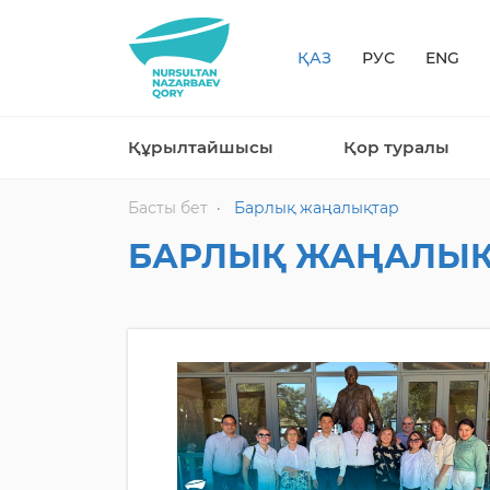
ҚАЗ
РУС
ENG
Құрылтайшысы
Қор туралы
Басты бет
Барлық жаңалықтар
БАРЛЫҚ ЖАҢАЛЫҚ