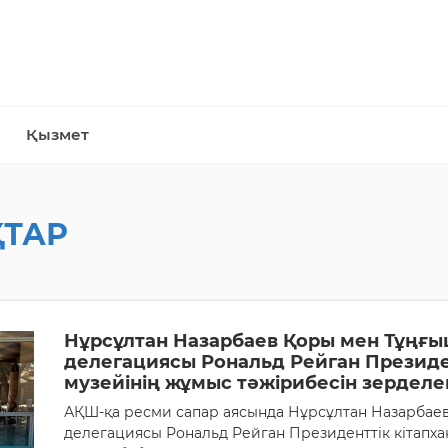
Қызмет
ТАР
Нұрсұлтан Назарбаев Қоры мен Тұңғы
делегациясы Рональд Рейган Президе
музейінің жұмыс тәжірибесін зердел
АҚШ-қа ресми сапар аясында Нұрсұлтан Назарбае
делегациясы Рональд Рейган Президенттік кітапх