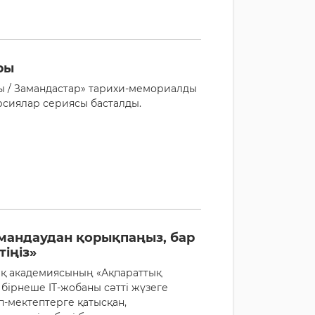
ры
ы / Замандастар» тарихи-мемориалды
рсиялар сериясы басталды.
мандаудан қорықпаңыз, бар
іңіз»
қ академиясының «Ақпараттық
бірнеше IT-жобаны сәтті жүзеге
п-мектептерге қатысқан,