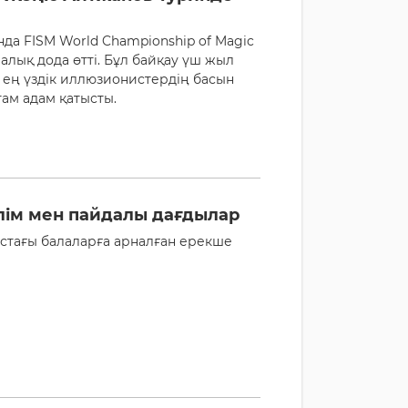
да FISM World Championship of Magic
алық дода өтті. Бұл байқау үш жыл
 ең үздік иллюзионистердің басын
там адам қатысты.
ілім мен пайдалы дағдылар
астағы балаларға арналған ерекше