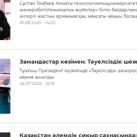
Сұлтан Тоқбаев Алматы технологиялықуниверситетін
жәнеробототехникалық жүйелер» білім бағдарлам
жігерлі жастың арманыасқақ, мақсаты айқын, бола
01.08.2025 · 14:20
Замандастар көзімен: Тәуелсіздік шеж
Тұңғыш Президент музейінде «Тәуелсіздік шежірес
көрме ашылды.
26.07.2025 · 12:19
Қазақстан әлемдік сиқыр сахнасында