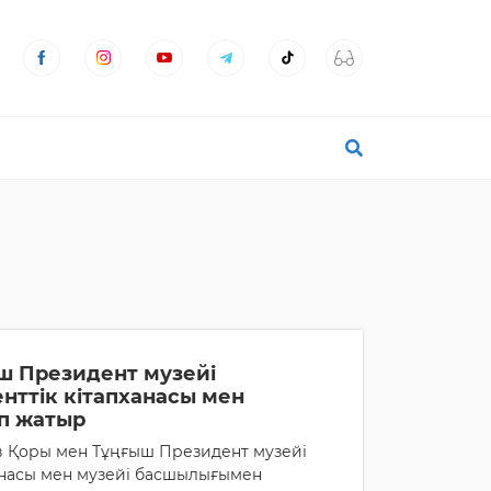
ш Президент музейі
нттік кітапханасы мен
еп жатыр
в Қоры мен Тұңғыш Президент музейі
анасы мен музейі басшылығымен