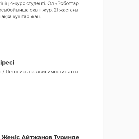
ің 4-курс студенті. Ол «Роботтар
асыбойынша оқып жүр. 21 жастағы
шаққа құштар жан.
іресі
і / Летопись независимости» атты
: Жеңіс Айтжанов Туринде