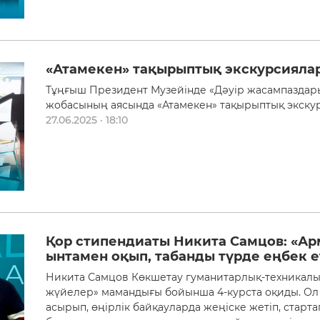
«Атамекен» тақырыптық экскурсияла
Тұңғыш Президент Музейінде «Дәуір жасампаздар
жобасының аясында «Атамекен» тақырыптық экску
27.06.2025 · 18:10
Қор стипендиаты Никита Самцов: «Ар
ынтамен оқып, табанды түрде еңбек ет
Никита Самцов Көкшетау гуманитарлық-техникалы
жүйелер» мамандығы бойынша 4-курста оқиды. Ол 
асырып, өңірлік байқауларда жеңіске жетіп, старта