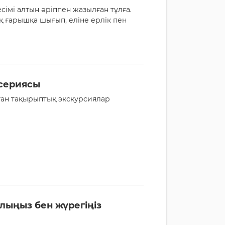
імі алтын әріппен жазылған тұлға.
қ ғарышқа шығып, еліне ерлік пен
 сериясы
ған тақырыптық экскурсиялар
лыңыз бен жүрегіңіз