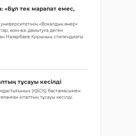
 «Бұл тек марапат емес,
 университетінің «Вокалдық өнер»
ар, өзін-өзі дамытуға деген
тан Назарбаев Қорының стипендиаты
аптың тұсауы кесілді
уымдастығының (ҚБСҚ) бастамасымен
ланған кітаптың тұсауы кесілді.