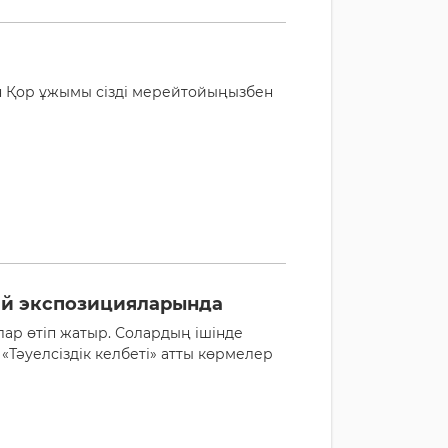
ан Қор ұжымы сізді мерейтойыңызбен
ей экспозицияларында
лар өтіп жатыр. Солардың ішінде
Тәуелсіздік келбеті» атты көрмелер