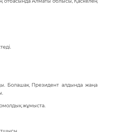
 отбасында Алматы облысы, Қаскелең
теді.
нды. Болашақ Президент алдында жаңа
ы.
сомолдық жұмыста.
атшысы.