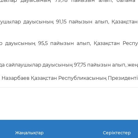
шылар дауысының 79,78 пайызын алып, балама 
ушылар дауысының 91,15 пайызын алып, Қазақста
ар дауысының 95,5 пайызын алып, Қазақстан Респ
уда сайлаушылар дауысының 97,75 пайызын алып, жеңі
Назарбаев Қазақстан Республикасының Президенті рет
Жаңалықтар
Серіктестер