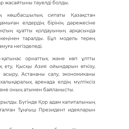
ар жасайтыны тәуелді болды.
ң көшбасшылық сипаты Қазақстан
мыған елдердің бірінің дәрежесіне
лықтың қуатты қолдауының арқасында
 кеңінен таралды. Бұл модель терең
муға негізделеді.
-қатынас орнаттық және көп ұлтты
ық ету, Қысқы Азия ойындарын өткізу,
 асыру, Астананы салу, экономиканы
 халықаралық аренада елдің мүлтіксіз
және оның атымен байланысты.
рылды. Бүгінде Қор адам капиталының
тталған Тұңғыш Президент идеяларын