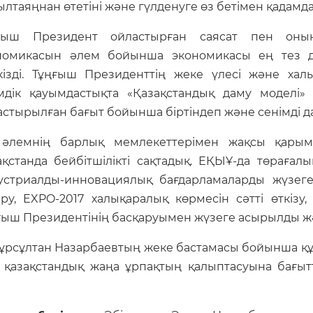
ылтаяңнан өтетіні және гүлденуге өз бетімен қадамд
ғыш Президент ойластырған саясат пен оны
номикасын әлем бойынша экономикасы ең тез да
кізді. Тұңғыш Президенттің жеке үлесі және ха
мдік қауымдастықта «Қазақстандық даму моделі»
астырылған бағыт бойынша біртіндеп және сенімді да
 әлемнің барлық мемлекеттерімен жақсы қарым
ақстанда бейбітшілікті сақтадық. ЕҚЫҰ-да төрағал
устриалды-инновациялық бағдарламаларды жүзеге
еру, EXPO-2017 халықаралық көрмесін сәтті өткізу,
ңғыш Президентінің басқаруымен жүзеге асырылды 
рсұлтан Назарбаевтың жеке бастамасы бойынша құ
не қазақстандық жаңа ұрпақтың қалыптасуына бағы