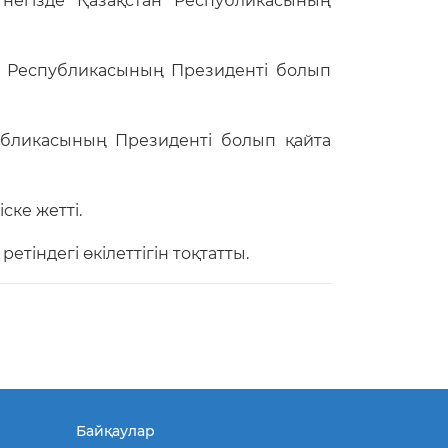
негізде Қазақстан Республикасының
н Республикасының Президенті болып
убликасының Президенті болып қайта
ске жетті.
індегі өкілеттігін тоқтатты.
Байқаулар