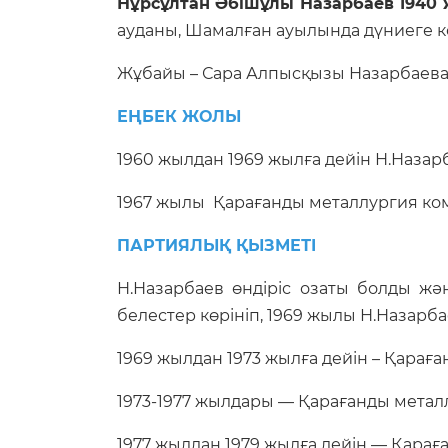
Нұрсұлтан Әбішұлы Назарбаев 1940
ауданы, Шамалған ауылында дүниеге к
Жұбайы – Сара Алпысқызы Назарбаева
ЕҢБЕК ЖОЛЫ
1960 жылдан 1969 жылға дейін Н.Назар
1967 жылы Қарағанды металлургия к
ПАРТИЯЛЫҚ ҚЫЗМЕТІ
Н.Назарбаев өндіріс озаты болды жә
белестер көрініп, 1969 жылы Н.Назарб
1969 жылдан 1973 жылға дейін – Қара
1973-1977 жылдары — Қарағанды мета
1977 жылдан 1979 жылға дейін — Қарағ