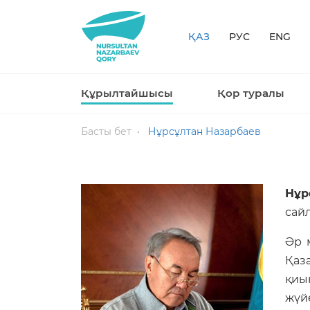
ҚАЗ
РУС
ENG
Құрылтайшысы
Қор туралы
Басты бет
Нұрсұлтан Назарбаев
Нұр
сай
Әр 
Қаз
қиы
жүй