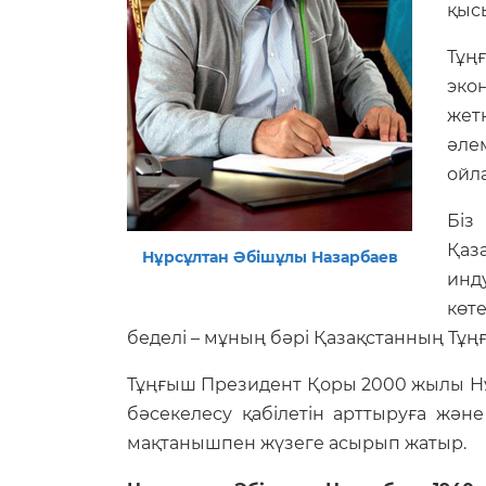
қыс
Тұң
эко
жет
әле
ойл
Біз
Қаз
Нұрсұлтан Әбішұлы Назарбаев
инд
көт
беделі – мұның бәрі Қазақстанның Тұ
Тұңғыш Президент Қоры 2000 жылы Нұ
бәсекелесу қабілетін арттыруға жә
мақтанышпен жүзеге асырып жатыр.