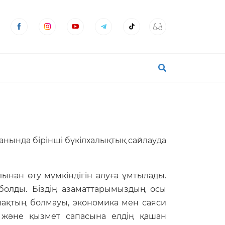
анында бірінші бүкілхалықтық сайлауда
ынан өту мүмкіндігін алуға ұмтылады.
болды. Біздің азаматтарымыздың осы
шақтың болмауы, экономика мен саяси
е және қызмет сапасына елдің қашан