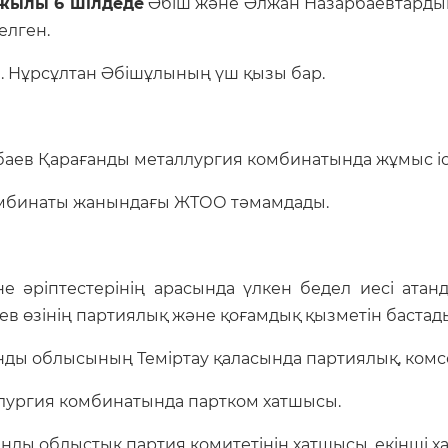
 жылы 6 шілдеде
Әбіш және Әлжан Назарбаевтардың
елген.
. Нұрсұлтан Әбішұлының үш қызы бар.
баев Қарағанды металлургия комбинатында жұмыс іс
омбинаты жанындағы ЖТОО тәмамдады.
не әріптестерінің арасында үлкен бедел иесі ата
аев өзінің партиялық және қоғамдық қызметін бастад
ғанды облысының Теміртау қаласында партиялық, ком
ллургия комбинатында партком хатшысы.
анды облыстық партия комитетінің хатшысы, екінші х