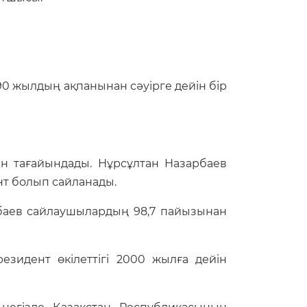
90 жылдың ақпанынан сәуірге дейін бір
ын тағайындады. Нұрсұлтан Назарбаев
нт болып сайланады.
рбаев сайлаушылардың 98,7 пайызынан
зидент өкілеттігі 2000 жылға дейін