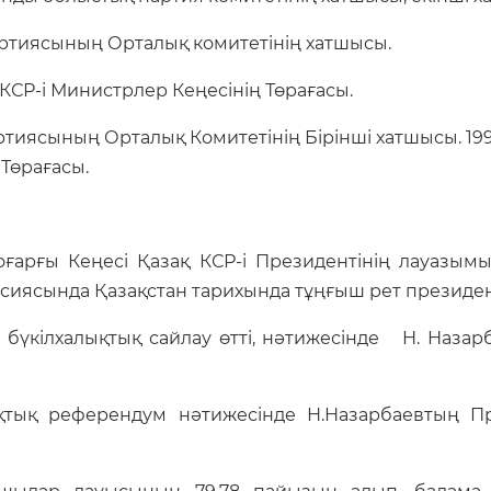
ртиясының Орталық комитетінің хатшысы.
КСР-і Министрлер Кеңесінің Төрағасы.
тиясының Орталық Комитетінің Бірінші хатшысы. 19
 Төрағасы.
оғарғы Кеңесі Қазақ КСР-і Президентінің лауазым
сиясында Қазақстан тарихында тұңғыш рет президе
 бүкілхалықтық сайлау өтті, нәтижесінде Н. Наза
ықтық референдум нәтижесінде Н.Назарбаевтың Пре