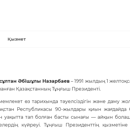
Қызмет
сұлтан Әбішұлы Назарбаев
– 1991 жылдың 1 желтоқс
ланған Қазақстанның Тұңғыш Президенті.
мемлекет өз тарихында тәуелсіздігін және даму жол
ақстан Республикасы 90-жылдары қиын жағдайда 
н уақытта тап болған басты сынағы — айқын бола
елердің күйреуі. Тұңғыш Президенттің қызметін