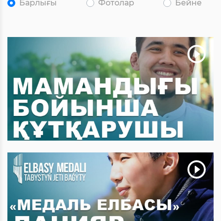
Барлығы
Фотолар
Бейне