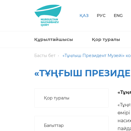
ҚАЗ
РУС
ENG
Құрылтайшысы
Қор туралы
Басты бет
«Тұңғыш Президент Музейі» ко
«ТҰҢҒЫШ ПРЕЗИДЕ
«Тұң
Қор туралы
«Тұң
өмірі
насих
Бағыттар
пайда