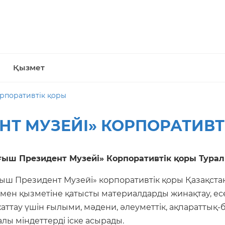
Қызмет
рпоративтік қоры
НТ МУЗЕЙІ» КОРПОРАТИВТ
ғыш Президент Музейі» Корпоративтік қоры Тура
ғыш Президент Музейі» корпоративтік қоры Қазақст
 мен қызметіне қатысты материалдарды жинақтау, есе
аттау үшін ғылыми, мәдени, әлеуметтік, ақпараттық-
лы міндеттерді іске асырады.