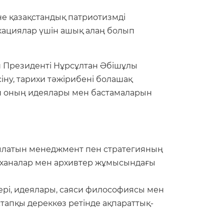
не қазақстандық патриотизмді
кациялар үшін ашық алаң болып
 Президенті Нұрсұлтан Әбішұлы
ну, тарихи тәжірибені болашақ
н оның идеялары мен бастамаларын
ылатын менеджмент пен стратегияның
апханалар мен архивтер жұмысындағы
тері, идеялары, саяси философиясы мен
тапқы дереккөз ретінде ақпараттық-