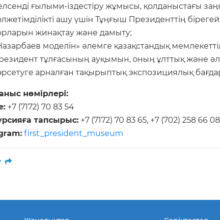
елсенді ғылыми-іздестіру жұмысы, қолданыстағы заң
олжетімділікті ашу үшін Тұңғыш Президенттің бірегей
орларын жинақтау және дамыту;
Назарбаев моделін» әлемге қазақстандық мемлекеттілі
резидент тұлғасының ауқымын, оның ұлттық және әле
өрсетуге арналған тақырыптық экспозициялық бағда
аныс нөмірлері:
е:
+7 (7172) 70 83 54
урсияға тапсырыс:
+7 (7172) 70 83 65
,
+7 (702) 258 66 08
gram:
first_president_museum
у