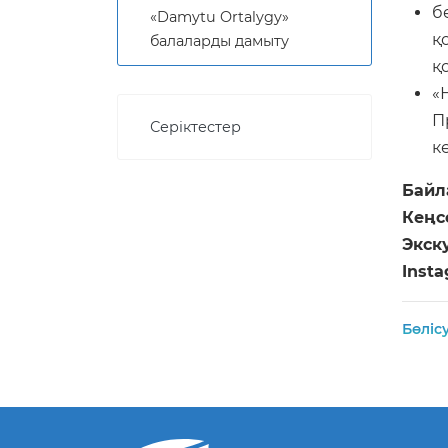
б
«Damytu Ortalygy»
қ
балаларды дамыту
қ
«
П
Серіктестер
к
Байл
Кеңс
Экск
Insta
Бөліс