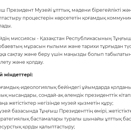
ш Президент Музейі ұлттық, мәдени бірегейлікті жә
птастыру процестерін көрсететін қоғамдық коммуни
лады.
йдің миссиясы - Қазақстан Республикасының Тұңғыш
рбаевтың мұрасын ғылыми және тарихи тұрғыдан түсі
ққа сақтау және беру үшін маңызды болып табылаты
ілету және қолдау.
й міндеттері:
оғамдық-идеологиялық бейіндегі ұйымдарда қолдан
зық нысандары, сондай-ақ әлемдік президенттік кіт
аңа жетістіктер негізінде музей қызметін құру;
узей базасында Тұңғыш Президенттің өмірі, жетістік
тратегиялық бастамалары туралы шынайы ұлттық бас
есурстық қорды қалыптастыру;