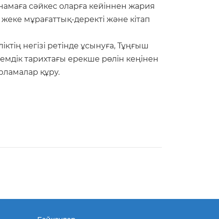
намаға сәйкес оларға кейіннен жария
 жеке мұрағаттық-деректі және кітап
ктің негізі ретінде ұсынуға, Тұңғыш
мдік тарихтағы ерекше рөлін кеңінен
рламалар құру.