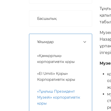
Тұңғы
қалы
Басшылық
табы
Музе
Наза
Ұйымдар
ұрпа
ілгер
«Қамқорлық»
корпоративтік қоры
Музе
«El Umiti» Қоры»
қ
Корпоративтік қоры
о
ж
«Тұңғыш Президент
м
Музейі» корпоративтік
с
қоры
р