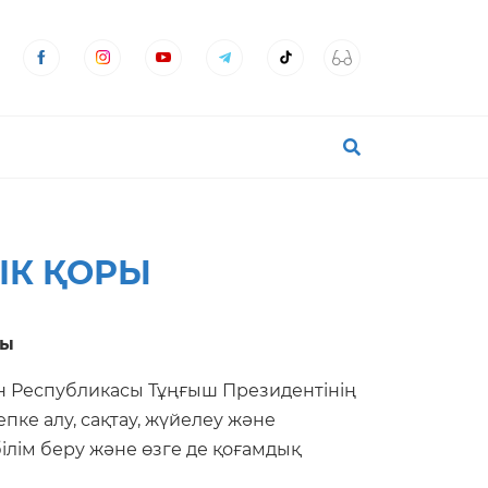
ІК ҚОРЫ
лы
ан Республикасы Тұңғыш Президентінің
пке алу, сақтау, жүйелеу және
білім беру және өзге де қоғамдық