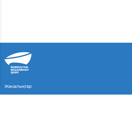
Жаңалықтар
Байланыс
Қолданушы келісімі
Серіктестер
Медиа