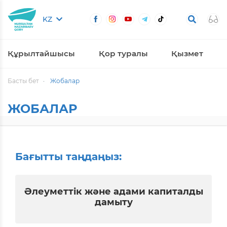
KZ
Құрылтайшысы
Қор туралы
Қызмет
Басты бет
Жобалар
ЖОБАЛАР
Бағытты таңдаңыз:
Әлеуметтік және адами капиталды
дамыту