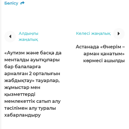
Бөлісу
Алдыңғы
Келесі жаңалық
жаңалық
Астанада «Өнерім –
«Аутизм және басқа да
арман қанатым»
менталды ауытқулары
көрмесі ашылды
бар балаларға
арналған 2 орталығын
жабдықтау» тауарлар,
жұмыстар мен
қызметтерді
мемлекеттік сатып алу
тәсілімен алу туралы
хабарландыру