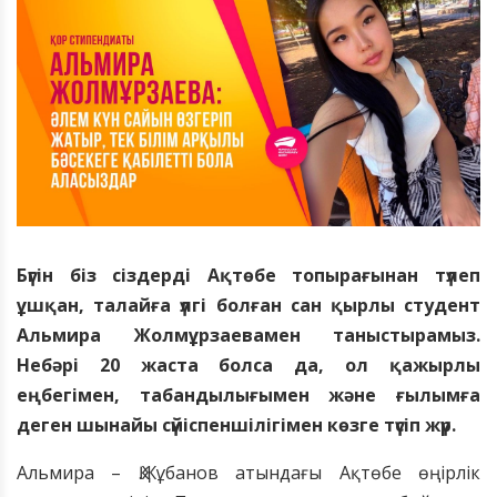
Бүгін біз сіздерді Ақтөбе топырағынан түлеп
ұшқан, талайға үлгі болған сан қырлы студент
Альмира Жолмұрзаевамен таныстырамыз.
Небәрі 20 жаста болса да, ол қажырлы
еңбегімен, табандылығымен және ғылымға
деген шынайы сүйіспеншілігімен көзге түсіп жүр.
Альмира – Қ.Жұбанов атындағы Ақтөбе өңірлік