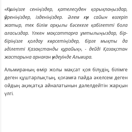
«Күшіңізге сеніңіздер, қателесуден қорықпаңыздар,
үйреніңіздер, ізденіңіздер. Әлем күн сайын өзгеріп
жатыр, тек білім арқылы бәсекеге қабілетті бола
аласыздар. Үлкен мақсаттарға ұмтылыңыздар, бір-
біріңізге қолдау көрсетіңіздер, бірге мықты да
әділетті Қазақстанды құрайық», - дейді Қазақстан
жастарына арнаған үндеуінде Альмира.
Альмираның өмір жолы мақсат қоя білудің, білімге
деген құштарлықтың, қоғамға пайда әкелсем деген
ойдың ақиқатқа айналатынын дәлелдейтін жарқын
үлгі.