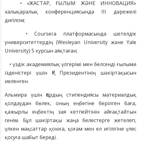
• «ЖАСТАР, ҒЫЛЫМ ЖӘНЕ ИННОВАЦИЯ»
халықаралық конференциясында III дәрежелі
диплом;
• Coursera платформасында шетелдік
университеттердің (Wesleyan University және Yale
University) 5 курсын аяқтаған;
• үздік академиялық үлгерімі мен белсенді ғылыми
ізденістері үшін ҚР Президентінің шәкіртақысын
иеленген.
Альмира үшін Қордың стипендиясы материалдық
қолдаудан бөлек, оның еңбегіне берілген баға,
қажырлы еңбектің зая кетпейтінін айғақтайтын
сенім. Бұл шәкіртақы жаңа белестерге жетелеп,
үлкен мақсаттар қоюға, қоғам мен ел игілігіне үлес
қосуға шабыт береді.