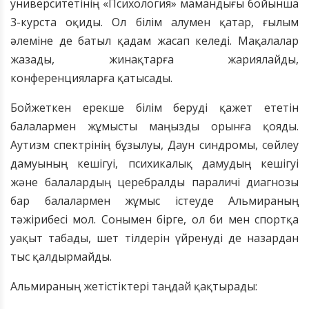
университетінің «Психология» мамандығы бойынша
3-курста оқиды. Ол білім алумен қатар, ғылым
әлеміне де батыл қадам жасап келеді. Мақалалар
жазады, жинақтарға жариялайды,
конференцияларға қатысады.
Бойжеткен ерекше білім беруді қажет ететін
балалармен жұмысты маңызды орынға қояды.
Аутизм спектрінің бұзылуы, Даун синдромы, сөйлеу
дамуының кешігуі, психикалық дамудың кешігуі
және балалардың церебралды параличі диагнозы
бар балалармен жұмыс істеуде Альмираның
тәжірибесі мол. Сонымен бірге, ол би мен спортқа
уақыт табады, шет тілдерін үйренуді де назардан
тыс қалдырмайды.
Альмираның жетістіктері таңдай қақтырады: