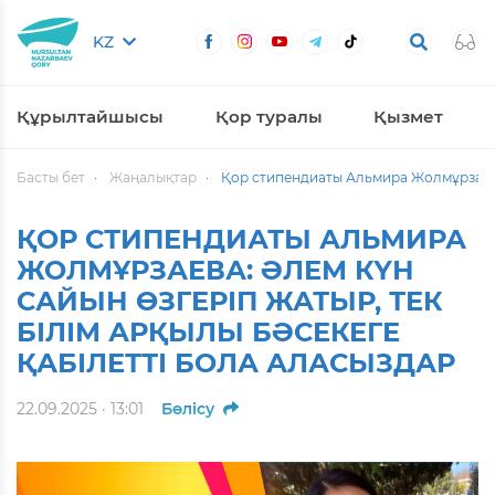
KZ
Құрылтайшысы
Қор туралы
Қызмет
Басты бет
Жаңалықтар
Қор стипендиаты Альмира Жолмұрзаева: 
ҚОР СТИПЕНДИАТЫ АЛЬМИРА
ЖОЛМҰРЗАЕВА: ӘЛЕМ КҮН
САЙЫН ӨЗГЕРІП ЖАТЫР, ТЕК
БІЛІМ АРҚЫЛЫ БӘСЕКЕГЕ
ҚАБІЛЕТТІ БОЛА АЛАСЫЗДАР
22.09.2025 · 13:01
Бөлісу