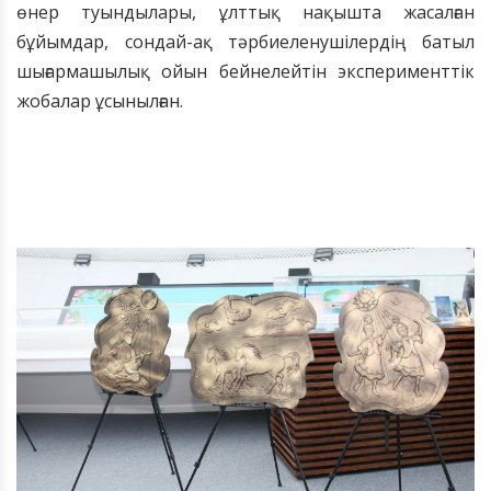
өнер туындылары, ұлттық нақышта жасалған
бұйымдар, сондай-ақ тәрбиеленушілердің батыл
шығармашылық ойын бейнелейтін эксперименттік
жобалар ұсынылған.