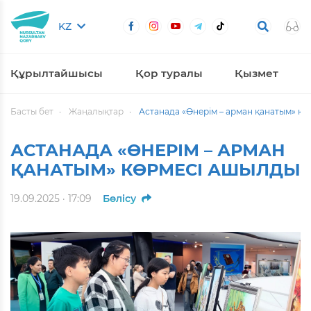
KZ
Құрылтайшысы
Қор туралы
Қызмет
Басты бет
Жаңалықтар
Астанада «Өнерім – арман қанатым» к
АСТАНАДА «ӨНЕРІМ – АРМАН
ҚАНАТЫМ» КӨРМЕСІ АШЫЛДЫ
19.09.2025 · 17:09
Бөлісу