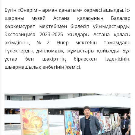
Бүгін «Өнерім – арман қанатым» көрмесі ашылды. Іс-
шараны музей Астана қаласының Балалар
көркемсурет мектебімен бірлесіп ұйымдастырды.
Экспозицияға 2023-2025 жылдары Астана қаласы
әкімдігінің №2 Өнер мектебін тәмамдаған
түлектердің дипломдық жұмыстары қойылды. Бұл
ұстаз бен шәкірттің бірлескен ізденісінің,
шығармашылық еңбегінің жемісі.