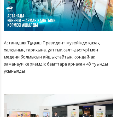
​Астанадағы Тұңғыш Президент музейінде қазақ
халқының тарихына, ұлттық салт-дәстүрі мен
мәдени болмысын айшықтайтын, сондай-ақ
заманауи көркемдік бағыттарға арналған 48 туынды
ұсынылды.