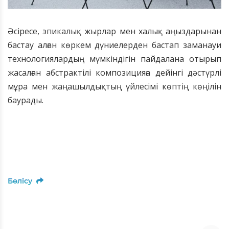
Әсіресе, эпикалық жырлар мен халық аңыздарынан
бастау алған көркем дүниелерден бастап заманауи
технологиялардың мүмкіндігін пайдалана отырып
жасалған абстрактілі композицияға дейінгі дәстүрлі
мұра мен жаңашылдықтың үйлесімі көптің көңілін
баурады.
Бөлісу