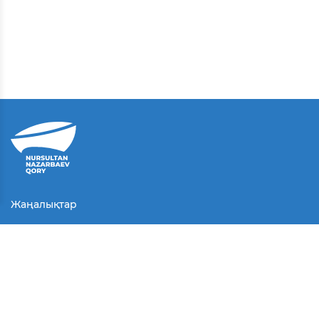
Жаңалықтар
Байланыс
Қолданушы келісімі
Серіктестер
Медиа