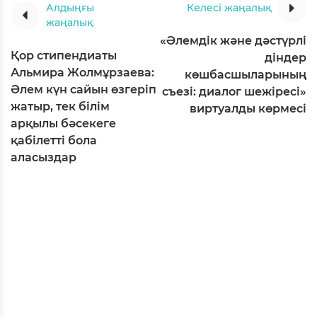
Алдыңғы
Келесі жаңалық
жаңалық
«Әлемдік және дәстүрлі
Қор стипендиаты
діндер
Альмира Жолмұрзаева:
көшбасшыларының
Әлем күн сайын өзгеріп
съезі: диалог шежіресі»
жатыр, тек білім
виртуалды көрмесі
арқылы бәсекеге
қабілетті бола
аласыздар