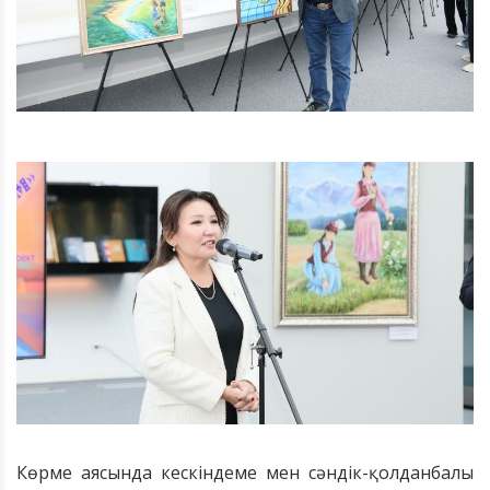
Көрме аясында кескіндеме мен сәндік-қолданбалы