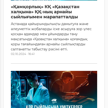
«Қамқорлық» КҚ «Қазақстан
халқына» ҚҚ-ның арнайы
сыйлығымен марапатталды
Астанада қайырымдылықты дамытуға және
әлеуметтік жобаларды іске асыруға зор үлес
қосқан адамдар мен ұйымдарды тану
мақсатында «Қазақстан халқына» қоғамдық
қоры тағайындаған арнайы сыйлықтарды
салтанатты табыстау рәсімі өтті.
02.10.2024 · 16:41