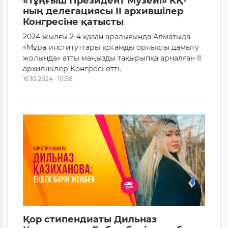
«Тұңғыш Президент Музейі» КҚ-
ның делегациясы II архившілер
Конгресіне қатысты
2024 жылғы 2-4 қазан аралығында Алматыда
«Мұра институттары қоғамды орнықты дамыту
жолында» атты маңызды тақырыпқа арналған II
архившілер Конгресі өтті.
16.10.2024 · 10:58
Қор стипендиаты Дильназ