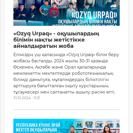
«Ozyq Urpaq» - оқушылардың
білімін нақты жетістікке
айналдыратын жоба
Еліміздің үш қаласында «Ozyq Urpaq» білім беру
жобасы басталды. 2024 жылы 30-31 қазанда
Өскемен, Ақтөбе және Орал қалаларында
мемлекеттік мектептерде робототехникалық
білімді дамытуға, мұғалімдердің біліктілігін
арттыруға бағытталған оқыту курстарының
тұсаукесері мен салтанатты ашылу рәсімі өтті.
31.10.2024 · 11:31