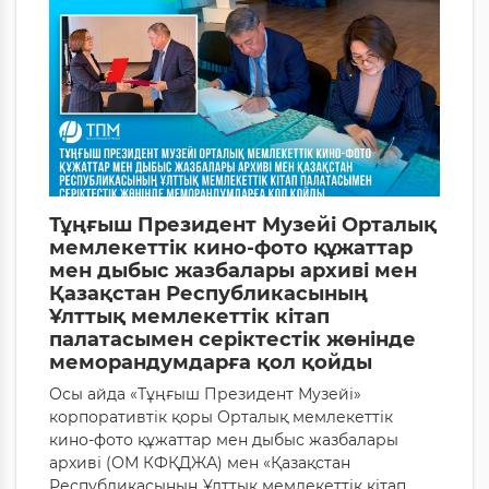
Тұңғыш Президент Музейі Орталық
мемлекеттік кино-фото құжаттар
мен дыбыс жазбалары архиві мен
Қазақстан Республикасының
Ұлттық мемлекеттік кітап
палатасымен серіктестік жөнінде
меморандумдарға қол қойды
Осы айда «Тұңғыш Президент Музейі»
корпоративтік қоры Орталық мемлекеттік
кино-фото құжаттар мен дыбыс жазбалары
архиві (ОМ КФҚДЖА) мен «Қазақстан
Республикасының Ұлттық мемлекеттік кітап