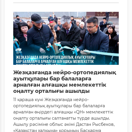
Жезқазғанда нейро-ортопедиялық
ауытқулары бар балаларға
арналған алғашқы мемлекеттік
оңалту орталығы ашылды
11 қараша күні Жезқазғанда нейро-
ортопедиялық ауытқулары бар балаларға
арналған өңірдегі алғашқы «QH» мемлекеттік
оңалту орталығы салтанатты түрде ашылды.
Ашылу рәсіміне облыс әкімі Дастан Рысбеков,
«Қазақстан халқына» қорының Басқарма