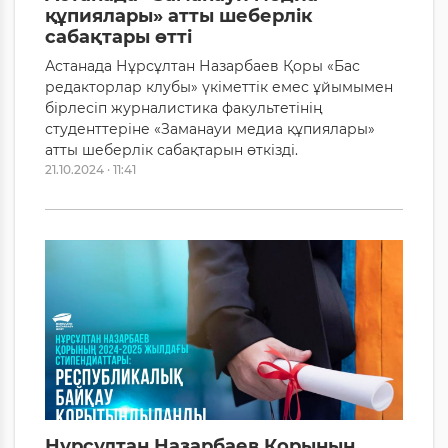
құпиялары» атты шеберлік
сабақтары өтті
Астанада Нұрсұлтан Назарбаев Қоры «Бас
редакторлар клубы» үкіметтік емес ұйымымен
бірлесіп журналистика факультетінің
студенттеріне «Заманауи медиа құпиялары»
атты шеберлік сабақтарын өткізді.
21.10.2024 · 11:41
Нұрсұлтан Назарбаев Қорының