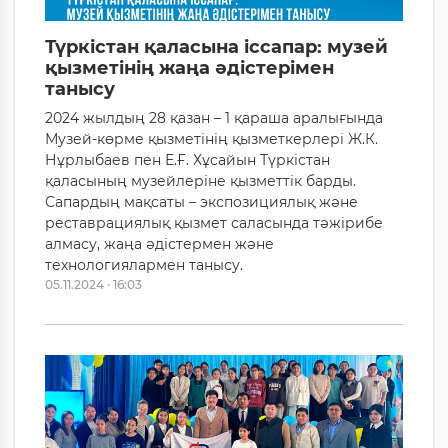
Түркістан қаласына іссапар: музей
қызметінің жаңа әдістерімен
танысу
2024 жылдың 28 қазан – 1 қараша аралығында
Музей-көрме қызметінің қызметкерлері Ж.К.
Нұрлыбаев пен Е.Ғ. Хұсайын Түркістан
қаласының музейлеріне қызметтік барды.
Сапардың мақсаты – экспозициялық және
реставрациялық қызмет саласында тәжірибе
алмасу, жаңа әдістермен және
технологиялармен танысу.
05.11.2024 · 16:03