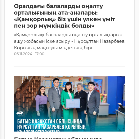
Оралдағы балаларды оңалту
орталығының ата-аналары:
«Қамқорлық» біз үшін үлкен үміт
пен зор мүмкіндік болды»
«Қамқорлық» балаларды оңалту орталықтарын
ашу жобасын іске асыру - Нұрсұлтан Назарбаев
Қорының маңызды міндетінің бірі.
06.11.2024 · 17:00