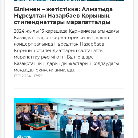
Білімнен – жетістікке: Алматыда
Нұрсұлтан Назарбаев Қорының
стипендиаттары марапатталды
2024 жылы 13 қарашада Құрманғазы атындағы
Қазақ ұлттық консерваториясының үлкен
концерт залында Нұрсұлтан Назарбаев
Қорының стипендиаттарын салтанатты
марапаттау рәсімі өтті. Бұл іс-шара
Қазақстанның дарынды жастарын қолдаудағы
маңызды оқиғаға айналды.
13.11.2024 · 17:52