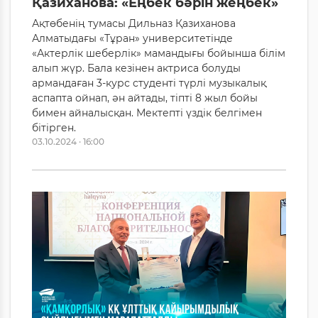
Қазиханова: «Еңбек бәрін жеңбек»
Ақтөбенің тумасы Дильназ Қазиханова
Алматыдағы «Тұран» университетінде
«Актерлік шеберлік» мамандығы бойынша білім
алып жүр. Бала кезінен актриса болуды
армандаған 3-курс студенті түрлі музыкалық
аспапта ойнап, ән айтады, тіпті 8 жыл бойы
бимен айналысқан. Мектепті үздік белгімен
бітірген.
03.10.2024 · 16:00