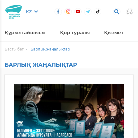
KZ
Құрылтайшысы
Қор туралы
Қызмет
Басты бет
Барлық жаңалықтар
БАРЛЫҚ ЖАҢАЛЫҚТАР