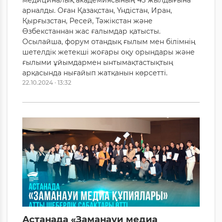
арналды. Оған Қазақстан, Үндістан, Иран,
Қырғызстан, Ресей, Тәжікстан және
Өзбекстаннан жас ғалымдар қатысты.
Осылайша, форум отандық ғылым мен білімнің
шетелдік жетекші жоғары оқу орындары және
ғылыми ұйымдармен ынтымақтастықтың
арқасында нығайып жатқанын көрсетті.
22.10.2024 · 13:32
Астанада «Заманауи медиа