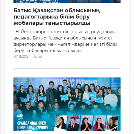
Батыс Қазақстан облысының
педагогтарына білім беру
жобалары таныстырылды
«El Úmiti» корпоративтік қорының роуд-шоуы
аясында Батыс Қазақстан облысының мектеп
директорлары мен мұғалімдеріне негізгі білім
беру жобалары таныстырылды.
07.11.2024 · 13:53