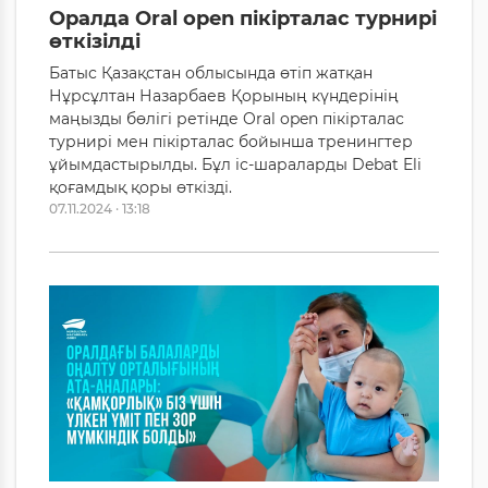
Оралда Oral open пікірталас турнирі
өткізілді
Батыс Қазақстан облысында өтіп жатқан
Нұрсұлтан Назарбаев Қорының күндерінің
маңызды бөлігі ретінде Oral open пікірталас
турнирі мен пікірталас бойынша тренингтер
ұйымдастырылды. Бұл іс-шараларды Debat Eli
қоғамдық қоры өткізді.
07.11.2024 · 13:18