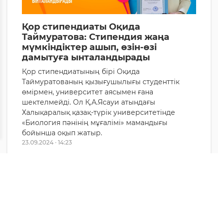
Қор стипендиаты Оқида
Таймуратова: Стипендия жаңа
мүмкіндіктер ашып, өзін-өзі
дамытуға ынталандырады
Қор стипендиатының бірі Оқида
Таймуратованың қызығушылығы студенттік
өмірмен, университет аясымен ғана
шектелмейді. Ол Қ.А.Ясауи атындағы
Халықаралық қазақ-түрік университетінде
«Биология пәнінің мұғалімі» мамандығы
бойынша оқып жатыр.
23.09.2024 · 14:23