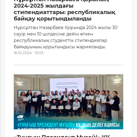
2024-2025 жылдағы
стипендиаттары: республикалық
байқау қорытындыланды
Нұрсұлтан Назарбаев Қорында 2024 жылы 30
сәуір мен 10 шілдесіне дейін өткен
республикалық студенттік стипендиялар
байқауының қорытындысы жарияланды.
16.10.2024 · 13:05