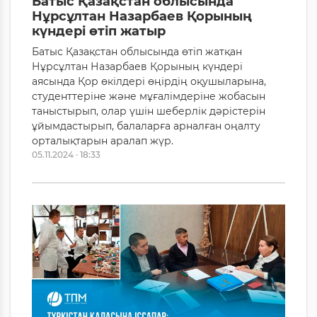
Батыс Қазақстан облысында
Нұрсұлтан Назарбаев Қорының
күндері өтіп жатыр
Батыс Қазақстан облысында өтіп жатқан
Нұрсұлтан Назарбаев Қорының күндері
аясында Қор өкілдері өңірдің оқушыларына,
студенттеріне және мұғалімдеріне жобасын
таныстырып, олар үшін шеберлік дәрістерін
ұйымдастырып, балаларға арналған оңалту
орталықтарын аралап жүр.
05.11.2024 · 18:33