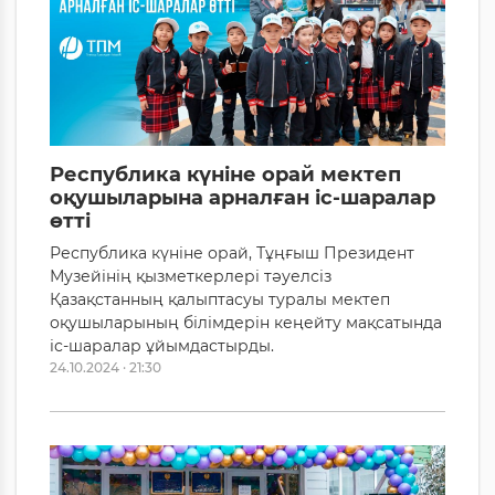
Республика күніне орай мектеп
оқушыларына арналған іс-шаралар
өтті
Республика күніне орай, Тұңғыш Президент
Музейінің қызметкерлері тәуелсіз
Қазақстанның қалыптасуы туралы мектеп
оқушыларының білімдерін кеңейту мақсатында
іс-шаралар ұйымдастырды.
24.10.2024 · 21:30