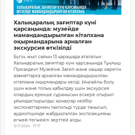
Халықаралық зағиптар күні
қарсаңында: музейде
мамандандырылған кітапхана
оқырмандарына арналған
экскурсия өткізілді
Бүгін, жыл сайын 13 қарашада аталатын
Халықаралық зағиптар күні қарсаңында Тұңғыш
Президент Музейіне Зағип және нашар көретін
азаматтарға арналған мамандандырылған
кітапхана оқырмандары келді. Ыңғайлы болу
үшін және толық қабылдау үшін экскурсия
олардың ерекше сұранысын ескере отырып
ұйымдастырылды: қонақтар кейбір
экспонаттармен тактильді түрде танысып,
аудиопішімде жабдықталған экспозицияны
егжей-тегжейлі зерттей алды.
12.11.2024 · 17:17