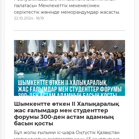
палатасы» Мемлекеттік мекемесімен
серіктестік жөнінде меморандумдар жасасты.
22.10.2024 · 16:19
Шымкентте өткен ІІ Халықаралық
жас ғалымдар мен студенттер
форумы 300-ден астам адамның
басын қосты
Бұл жолы ғылыми іс-шара Оңтүстік Қазақстан
медициналық академиясының 45 жылдығына