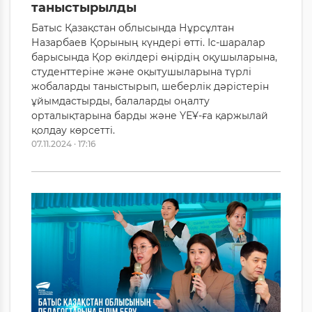
таныстырылды
Батыс Қазақстан облысында Нұрсұлтан
Назарбаев Қорының күндері өтті. Іс-шаралар
барысында Қор өкілдері өңірдің оқушыларына,
студенттеріне және оқытушыларына түрлі
жобаларды таныстырып, шеберлік дәрістерін
ұйымдастырды, балаларды оңалту
орталықтарына барды және ҮЕҰ-ға қаржылай
қолдау көрсетті.
07.11.2024 · 17:16