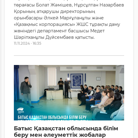
төрағасы Болат Жәмішев, Нұрсұлтан Назарбаев
Қорының атқарушы директорының
орынбасары Әлкей Марғұланұлы және
«Қазақмыс корпорациясы» ЖШС тұрақты даму
жөніндегі департамент басшысы Медет
Шәріпханұлы Дүйсембаев қатысты.
11.11.2024 · 16:35
Батыс Қазақстан облысында білім
беру мен әлеуметтік жобалар