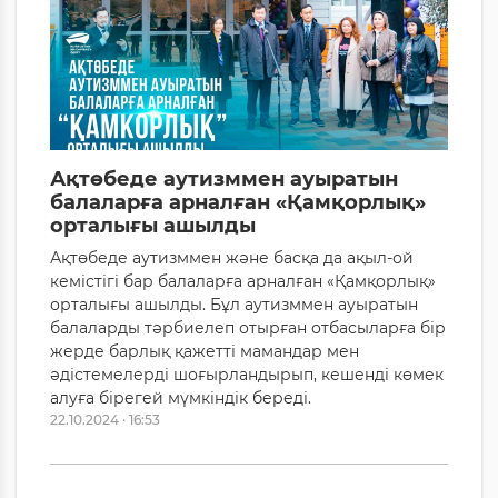
Ақтөбеде аутизммен ауыратын
балаларға арналған «Қамқорлық»
орталығы ашылды
Ақтөбеде аутизммен және басқа да ақыл-ой
кемістігі бар балаларға арналған «Қамқорлық»
орталығы ашылды. Бұл аутизммен ауыратын
балаларды тәрбиелеп отырған отбасыларға бір
жерде барлық қажетті мамандар мен
әдістемелерді шоғырландырып, кешенді көмек
алуға бірегей мүмкіндік береді.
22.10.2024 · 16:53