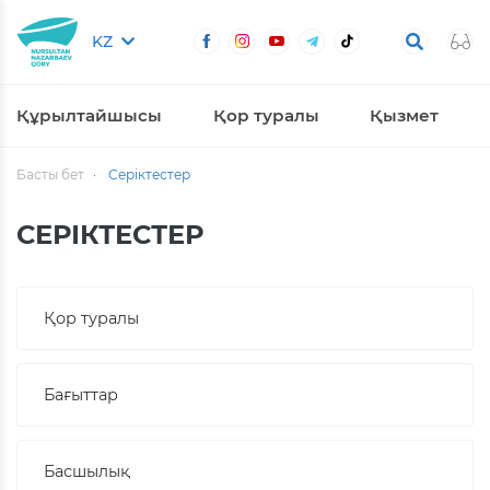
KZ
Құрылтайшысы
Қор туралы
Қызмет
Басты бет
Серіктестер
СЕРІКТЕСТЕР
Қор туралы
Бағыттар
Басшылық