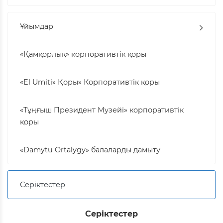
Ұйымдар
«Қамқорлық» корпоративтік қоры
«El Umiti» Қоры» Корпоративтік қоры
«Тұңғыш Президент Музейі» корпоративтік
қоры
«Damytu Ortalygy» балаларды дамыту
Серіктестер
Серіктестер