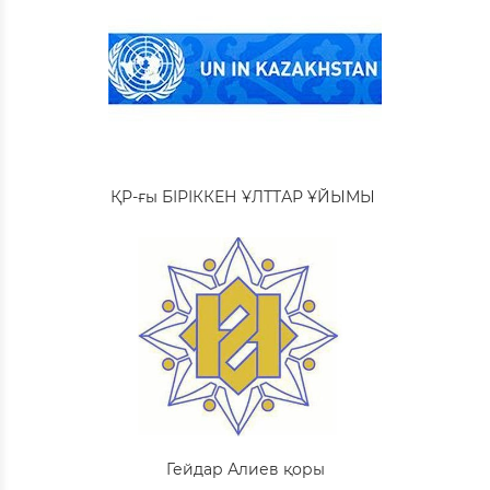
ҚР-ғы БІРІККЕН ҰЛТТАР ҰЙЫМЫ
Гейдар Алиев қоры