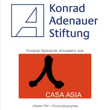
Конрад Адэнауэр атындағы қор
«Азия Үйі » Консорциумы