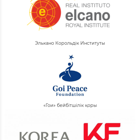
Элькано Корольдік Институты
«Гои» бейбітшілік қоры