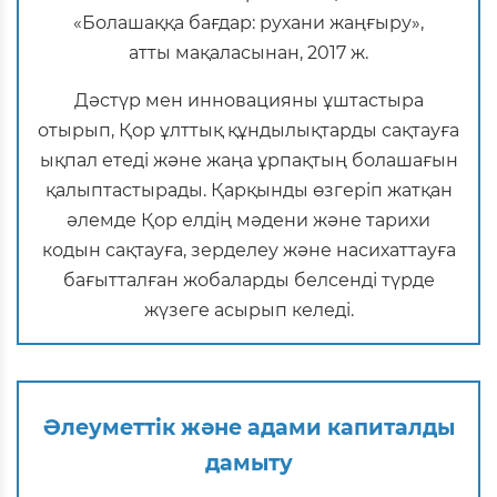
«Болашаққа бағдар: рухани жаңғыру»,
атты мақаласынан, 2017 ж.
Дәстүр мен инновацияны ұштастыра
отырып, Қор ұлттық құндылықтарды сақтауға
ықпал етеді және жаңа ұрпақтың болашағын
қалыптастырады. Қарқынды өзгеріп жатқан
әлемде Қор елдің мәдени және тарихи
кодын сақтауға, зерделеу және насихаттауға
бағытталған жобаларды белсенді түрде
жүзеге асырып келеді.
Әлеуметтік және адами капиталды
дамыту