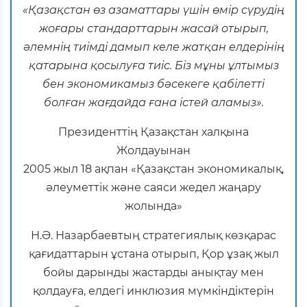
«Қазақстан өз азаматтары үшін өмір сүрудің
жоғары стандарттарын жасай отырып,
әлемнің тиімді дамып келе жатқан елдерінің
қатарына қосылуға тиіс. Біз мұны ұлтымыз
бен экономикамыз бәсекеге қабілетті
болған жағдайда ғана істей аламыз».
Президенттің Қазақстан халқына
Жолдауынан
2005 жыл 18 ақпан «Қазақстан экономикалық,
әлеуметтік және саяси жедел жаңару
жолында»
Н.Ә. Назарбаевтың стратегиялық көзқарас
қағидаттарын ұстана отырып, Қор ұзақ жыл
бойы дарынды жастарды анықтау мен
қолдауға, елдегі инклюзия мүмкіндіктерін