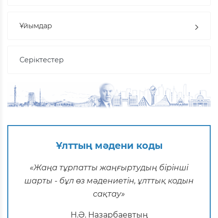
Ұйымдар
Серіктестер
Ұлттың мәдени коды
«Жаңа тұрпатты жаңғыртудың бірінші
шарты - бұл өз мәдениетін, ұлттық кодын
сақтау»
Н.Ә. Назарбаевтың