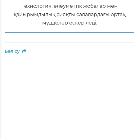
технология, әлеуметтік жобалар мен
қайырымдылық сияқты салалардағы ортақ
мүдделер ескеріледі.
Бөлісу