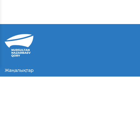
Жаңалықтар
Байланыс
Қолданушы келісімі
Серіктестер
Медиа
Байқаулар
БАҚ біз туралы