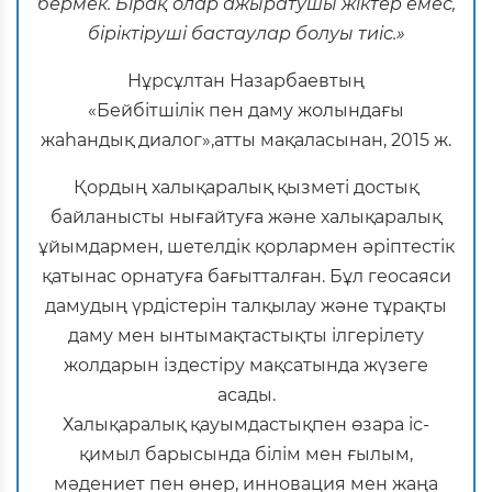
бермек. Бірақ олар ажыратушы жіктер емес,
біріктіруші бастаулар болуы тиіс.»
Нұрсұлтан Назарбаевтың
«Бейбітшілік пен даму жолындағы
жаһандық диалог»,атты мақаласынан, 2015 ж.
Қордың халықаралық қызметі достық
байланысты нығайтуға және халықаралық
ұйымдармен, шетелдік қорлармен әріптестік
қатынас орнатуға бағытталған. Бұл геосаяси
дамудың үрдістерін талқылау және тұрақты
даму мен ынтымақтастықты ілгерілету
жолдарын іздестіру мақсатында жүзеге
асады.
Халықаралық қауымдастықпен өзара іс-
қимыл барысында білім мен ғылым,
мәдениет пен өнер, инновация мен жаңа