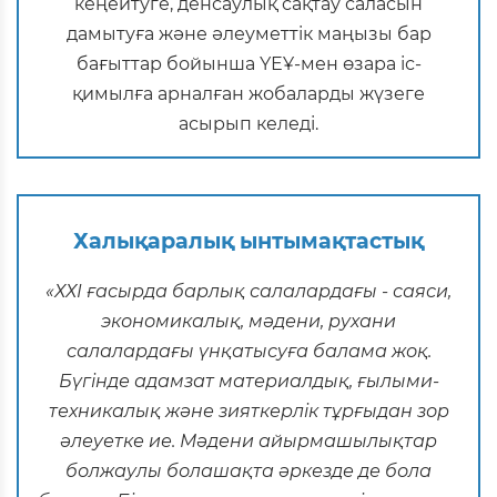
кеңейтуге, денсаулық сақтау саласын
дамытуға және әлеуметтік маңызы бар
бағыттар бойынша ҮЕҰ-мен өзара іс-
қимылға арналған жобаларды жүзеге
асырып келеді.
Халықаралық ынтымақтастық
«ХХІ ғасырда барлық салалардағы - саяси,
экономикалық, мәдени, рухани
салалардағы үнқатысуға балама жоқ.
Бүгінде адамзат материалдық, ғылыми-
техникалық және зияткерлік тұрғыдан зор
әлеуетке ие. Мәдени айырмашылықтар
болжаулы болашақта әркезде де бола