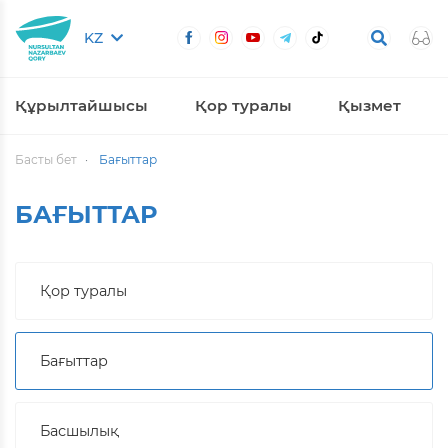
KZ
Құрылтайшысы
Қор туралы
Қызмет
Басты бет
Бағыттар
БАҒЫТТАР
Қор туралы
Бағыттар
Басшылық