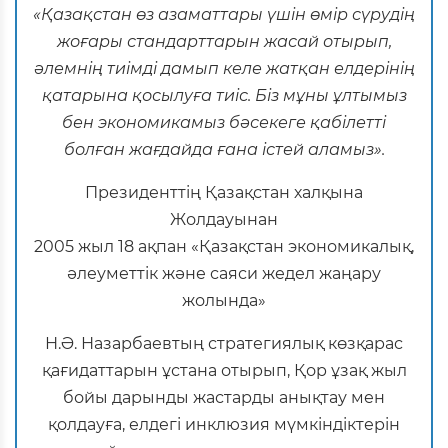
«Қазақстан өз азаматтары үшін өмір сүрудің
жоғары стандарттарын жасай отырып,
әлемнің тиімді дамып келе жатқан елдерінің
қатарына қосылуға тиіс. Біз мұны ұлтымыз
бен экономикамыз бәсекеге қабілетті
болған жағдайда ғана істей аламыз».
Президенттің Қазақстан халқына
Жолдауынан
2005 жыл 18 ақпан «Қазақстан экономикалық,
әлеуметтік және саяси жедел жаңару
жолында»
Н.Ә. Назарбаевтың стратегиялық көзқарас
қағидаттарын ұстана отырып, Қор ұзақ жыл
бойы дарынды жастарды анықтау мен
қолдауға, елдегі инклюзия мүмкіндіктерін