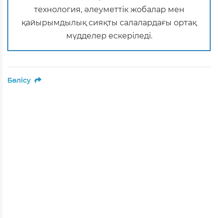
технология, әлеуметтік жобалар мен
қайырымдылық сияқты салалардағы ортақ
мүдделер ескеріледі.
Бөлісу