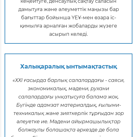
кеңейтуге, денсаулық сақтау саласын
дамытуға және әлеуметтік маңызы бар
бағыттар бойынша ҮЕҰ-мен өзара іс-
қимылға арналған жобаларды жүзеге
асырып келеді.
Халықаралық ынтымақтастық
«ХХІ ғасырда барлық салалардағы - саяси,
экономикалық, мәдени, рухани
салалардағы үнқатысуға балама жоқ.
Бүгінде адамзат материалдық, ғылыми-
техникалық және зияткерлік тұрғыдан зор
әлеуетке ие. Мәдени айырмашылықтар
болжаулы болашақта әркезде де бола