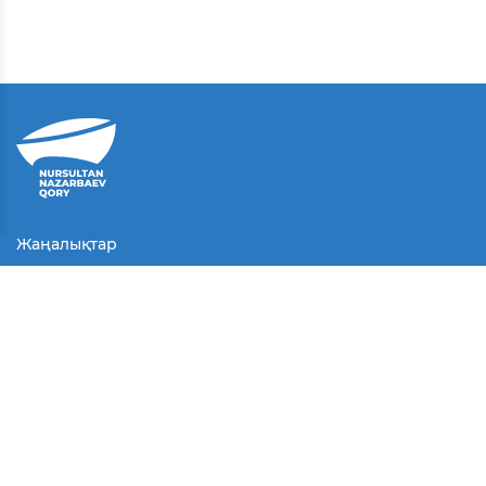
Жаңалықтар
Байланыс
Қолданушы келісімі
Серіктестер
Медиа
Байқаулар
БАҚ біз туралы