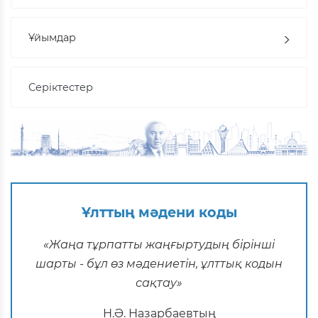
Ұйымдар
Серіктестер
Ұлттың мәдени коды
«Жаңа тұрпатты жаңғыртудың бірінші
шарты - бұл өз мәдениетін, ұлттық кодын
сақтау»
Н.Ә. Назарбаевтың