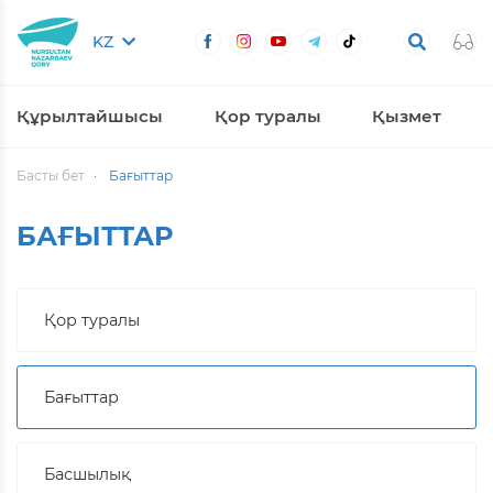
KZ
Құрылтайшысы
Қор туралы
Қызмет
Басты бет
Бағыттар
БАҒЫТТАР
Қор туралы
Бағыттар
Басшылық