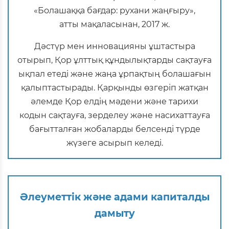
«Болашаққа бағдар: рухани жаңғыру»,
атты мақаласынан, 2017 ж.
Дәстүр мен инновацияны ұштастыра
отырып, Қор ұлттық құндылықтарды сақтауға
ықпал етеді және жаңа ұрпақтың болашағын
қалыптастырады. Қарқынды өзгеріп жатқан
әлемде Қор елдің мәдени және тарихи
кодын сақтауға, зерделеу және насихаттауға
бағытталған жобаларды белсенді түрде
жүзеге асырып келеді.
Әлеуметтік және адами капиталды
дамыту