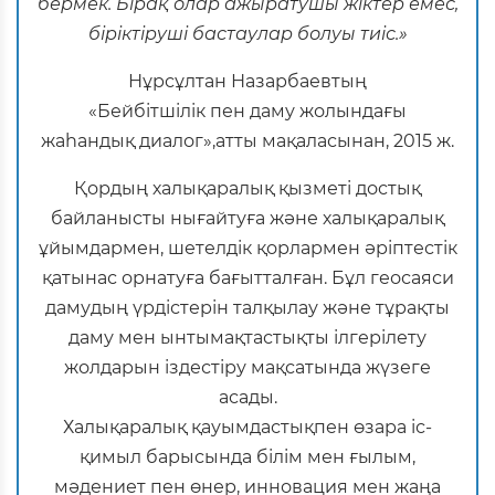
бермек. Бірақ олар ажыратушы жіктер емес,
біріктіруші бастаулар болуы тиіс.»
Нұрсұлтан Назарбаевтың
«Бейбітшілік пен даму жолындағы
жаһандық диалог»,атты мақаласынан, 2015 ж.
Қордың халықаралық қызметі достық
байланысты нығайтуға және халықаралық
ұйымдармен, шетелдік қорлармен әріптестік
қатынас орнатуға бағытталған. Бұл геосаяси
дамудың үрдістерін талқылау және тұрақты
даму мен ынтымақтастықты ілгерілету
жолдарын іздестіру мақсатында жүзеге
асады.
Халықаралық қауымдастықпен өзара іс-
қимыл барысында білім мен ғылым,
мәдениет пен өнер, инновация мен жаңа