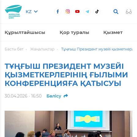
KZ
Құрылтайшысы
Қор туралы
Қызмет
Басты бет
Жаңалықтар
Тұңғыш Президент музейі қызметкерле
ТҰҢҒЫШ ПРЕЗИДЕНТ МУЗЕЙІ
ҚЫЗМЕТКЕРЛЕРІНІҢ ҒЫЛЫМИ
КОНФЕРЕНЦИЯҒА ҚАТЫСУЫ
30.04.2026 · 16:50
Бөлісу