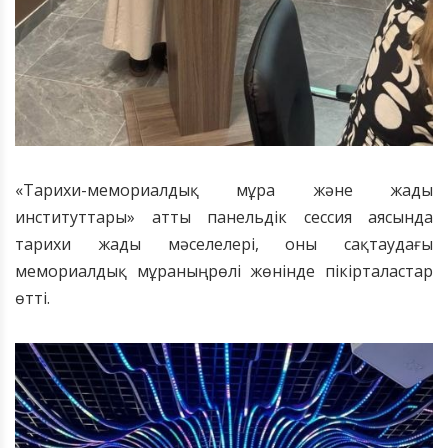
«Тарихи-мемориалдық мұра және жады
институттары» атты панельдік сессия аясында
тарихи жады мәселелері, оны сақтаудағы
мемориалдық мұраның рөлі жөнінде пікірталастар
өтті.