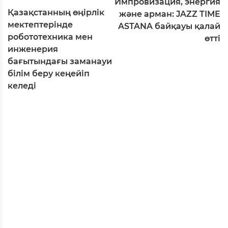
Импровизация, энергия
Қазақстанның өңірлік
және арман: JAZZ TIME
мектептерінде
ASTANA байқауы қалай
робототехника мен
өтті
инженерия
бағытындағы заманауи
білім беру кеңейіп
келеді