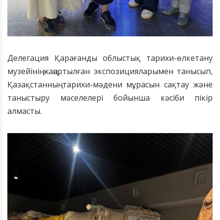
Делегация Қарағанды облыстық тарихи-өлкетану
музейі
нің
жаңартылған экспозицияларымен танысып,
Қазақстанның тарихи-мәдени мұрасын сақтау және
таныстыру мәселелері бойынша кәсіби пікір
алмасты.