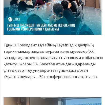
Тұңғыш Президент музейінің «Тәуелсіздік дәуірінің
тарихи-мемориалдық мұрасы және музейлер: XXI
ғасырдың перспективалары» атты ғылыми жобасының
қатысушылары Е.А. Бөкетов атындағы Қарағанды
ұлттық зерттеу университеті ұйымдастырған
«Жуасов оқулары – 30» конференциясына қатысты.