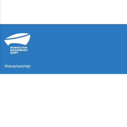
Жаңалықтар
Байланыс
Қолданушы келісімі
Серіктестер
Медиа
Байқаулар