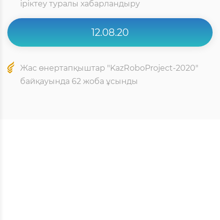
іріктеу туралы хабарландыру
12.08.20
Жас өнертапқыштар "KazRoboProject-2020"
байқауында 62 жоба ұсынды