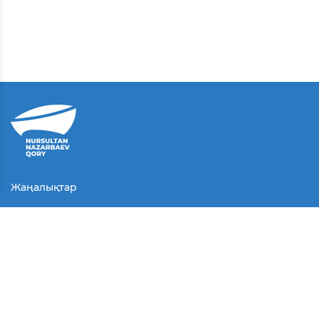
Жаңалықтар
Байланыс
Қолданушы келісімі
Серіктестер
Медиа