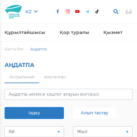
KZ
Құрылтайшысы
Қор туралы
Қызмет
Басты бет
Аңдатпа
АҢДАТПА
Актуальные
Аяқталған
Іздеу
Алып тастау