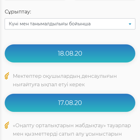
Сұрыптау:
18.08.20
Мектептер оқушылардың денсаулығын
нығайтуға ықпал етуі керек
17.08.20
«Оңалту орталықтарын жабдықтау» тауарлар
мен қызметтерді сатып алу ұсыныстарын