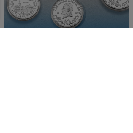
ИСТОРИЯ ОДНОГО ЭКСПОНАТА: ОБРАЗ АБАЯ В
СЕРЕБРЕ
10 августа в Казахстане отмечается День Абая –
великого казахского поэта, философа, просветителя,
композитора, основоположника современной
казахской письменной литературы, чье наследие давно
вышло за пределы национальной культуры.
Лента новостей