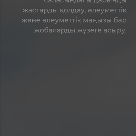
жастарды қолдау, әлеуметтік
және әлеуметтік маңызы бар
жобаларды жүзеге асыру.