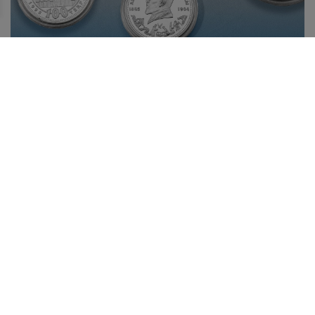
БІР ЖӘДІГЕРДІҢ ТАРИХЫ: АБАЙ БЕЙНЕСІ
КҮМІСТЕ
10 тамызда Қазақстанда ұлы ақын, философ, ағартушы,
композитор, заманауи қазақ жазба әдебиетінің негізін
қалаушы – Абай күні атап өтіледі.
Жаңалықтар таспасы
29.07.2026
Қазақстанның жас дарын иесі халықаралық байқауда
топ жарды!