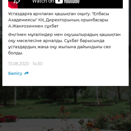
Ұстаздарға арнлаған қашықтан оқыту. "Елбасы
Академиясы" КҚ Директорының орынбасары
А.Жанғозинмен сұхбат
Әңгімен мұғалімдер мен оқушылырадың қашықтан
оқу мәселесіне арналды. Сұхбат барысында
ұстаздардың жаңа оқу жылына дайындығы сөз
болды.
13.08.2020 · 14:30
Бөлісу