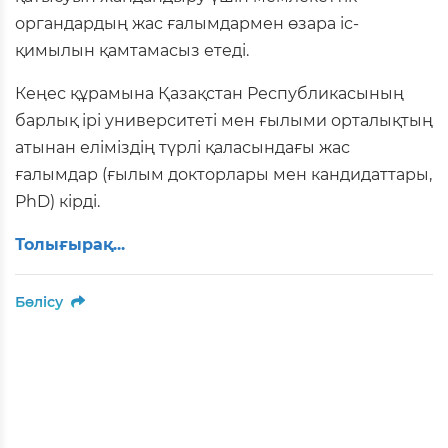
органдардың жас ғалымдармен өзара іс-
қимылын қамтамасыз етеді.
Кеңес құрамына Қазақстан Республикасының
барлық ірі университеті мен ғылыми орталықтың
атынан еліміздің түрлі қаласындағы жас
ғалымдар (ғылым докторлары мен кандидаттары,
PhD) кірді.
Толығырақ...
Бөлісу