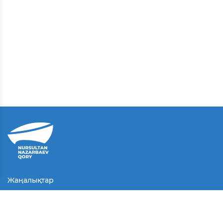
Жаңалықтар
Байланыс
Қолданушы келісімі