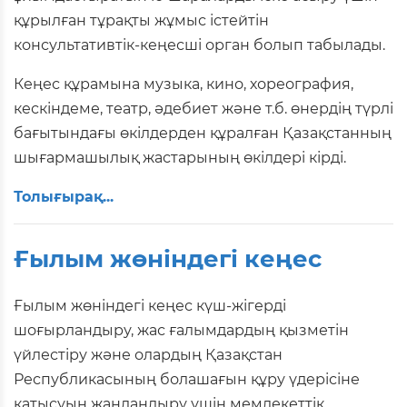
құрылған тұрақты жұмыс істейтін
консультативтік-кеңесші орган болып табылады.
Кеңес құрамына музыка, кино, хореография,
кескіндеме, театр, әдебиет және т.б. өнердің түрлі
бағытындағы өкілдерден құралған Қазақстанның
шығармашылық жастарының өкілдері кірді.
Толығырақ...
Ғылым жөніндегі кеңес
Ғылым жөніндегі кеңес күш-жігерді
шоғырландыру, жас ғалымдардың қызметін
үйлестіру және олардың Қазақстан
Республикасының болашағын құру үдерісіне
қатысуын жандандыру үшін мемлекеттік