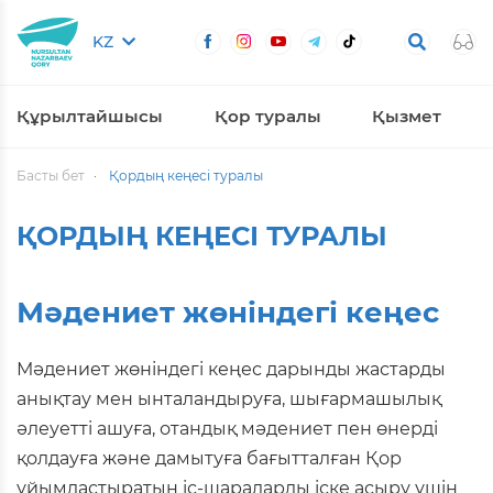
KZ
Құрылтайшысы
Қор туралы
Қызмет
Басты бет
Қордың кеңесі туралы
ҚОРДЫҢ КЕҢЕСІ ТУРАЛЫ
Мәдениет жөніндегі кеңес
Мәдениет жөніндегі кеңес дарынды жастарды
анықтау мен ынталандыруға, шығармашылық
әлеуетті ашуға, отандық мәдениет пен өнерді
қолдауға және дамытуға бағытталған Қор
ұйымдастыратын іс-шараларды іске асыру үшін