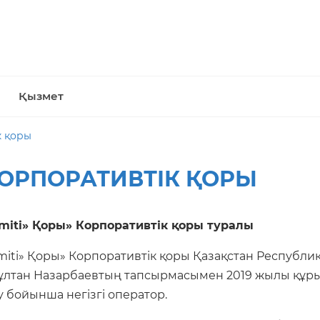
Қызмет
к қоры
 КОРПОРАТИВТІК ҚОРЫ
Umiti» Қоры» Корпоративтік қоры туралы
miti» Қоры» Корпоративтік қоры Қазақстан Республи
ұлтан Назарбаевтың тапсырмасымен 2019 жылы құрыл
 бойынша негізгі оператор.