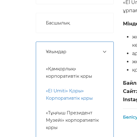
«El 
ұрпа
Басшылық
Мінд
ж
к
Ұйымдар
а
ж
«Қамқорлық»
қ
корпоративтік қоры
Байл
«El Umiti» Қоры»
Сайт:
Корпоративтік қоры
Insta
«Тұңғыш Президент
Бөліс
Музейі» корпоративтік
қоры