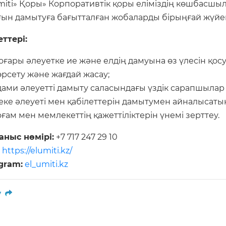
Umiti» Қоры» Корпоративтік қоры еліміздің көшбасш
ғын дамытуға бағытталған жобаларды бірыңғай жүйе
еттері:
оғары әлеуетке ие және елдің дамуына өз үлесін қос
өрсету және жағдай жасау;
дами әлеуетті дамыту саласындағы үздік сарапшылар
еке әлеуеті мен қабілеттерін дамытумен айналысатын
оғам мен мемлекеттің қажеттіліктерін үнемі зерттеу.
аныс нөмірі:
+7 717 247 29 10
https://elumiti.kz/
gram:
el_umiti.kz
у