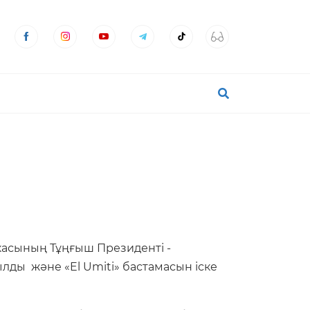
касының Тұңғыш Президенті -
ды және «El Umiti» бастамасын іске