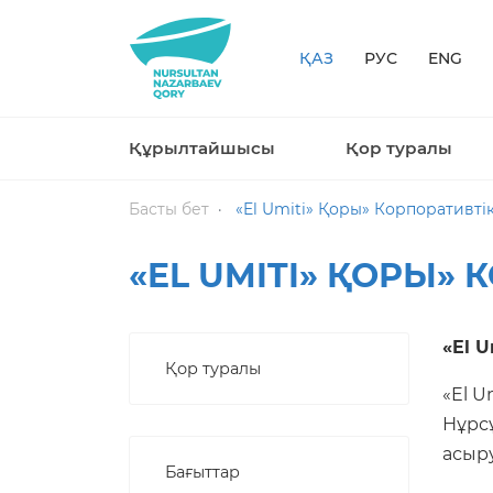
ҚАЗ
РУС
ENG
Құрылтайшысы
Қор туралы
Басты бет
«El Umiti» Қоры» Корпоративті
«EL UMITI» ҚОРЫ»
«El 
Қор туралы
«El U
Нұрс
асыру
Бағыттар