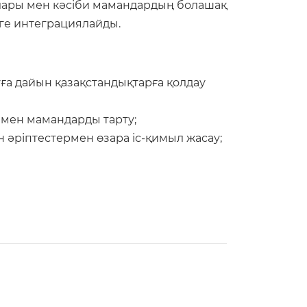
ылары мен кәсіби мамандардың болашақ
ге интеграциялайды.
уға дайын қазақстандықтарға қолдау
 мен мамандарды тарту;
 әріптестермен өзара іс-қимыл жасау;