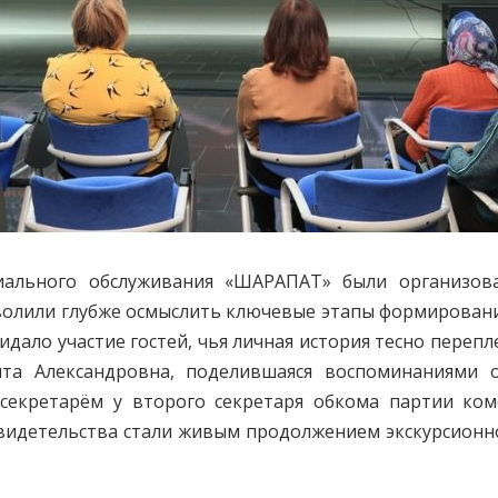
ального обслуживания «ШАРАПАТ» были организова
зволили глубже осмыслить ключевые этапы формирован
идало участие гостей, чья личная история тесно перепл
ита Александровна, поделившаяся воспоминаниями 
секретарём у второго секретаря обкома партии комс
свидетельства стали живым продолжением экскурсионно