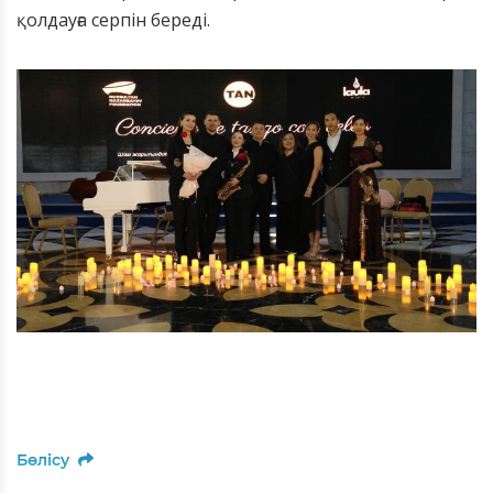
қолдауға серпін береді.
Бөлісу