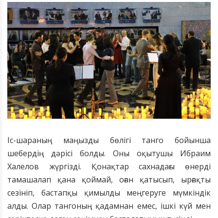
Іс-шараның маңызды бөлігі танго бойынша
шебердің дәрісі болды. Оны оқытушы Ибраим
Халелов жүргізді. Қонақтар сахнадағы өнерді
тамашалап қана қоймай, оған қатысып, ырғақты
сезініп, бастапқы қимылды меңгеруге мүмкіндік
алды. Олар тангоның қадамнан емес, ішкі күй мен