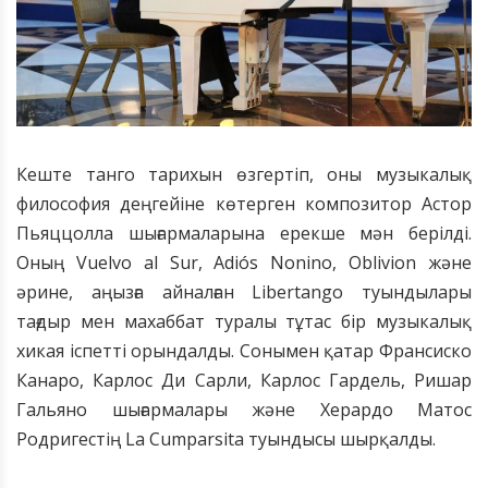
Кеште танго тарихын өзгертіп, оны музыкалық
философия деңгейіне көтерген композитор Астор
Пьяццолла шығармаларына ерекше мән берілді.
Оның Vuelvo al Sur, Adiós Nonino, Oblivion және
әрине, аңызға айналған Libertango туындылары
тағдыр мен махаббат туралы тұтас бір музыкалық
хикая іспетті орындалды. Сонымен қатар Франсиско
Канаро, Карлос Ди Сарли, Карлос Гардель, Ришар
Гальяно шығармалары және Херардо Матос
Родригестің La Cumparsita туындысы шырқалды.