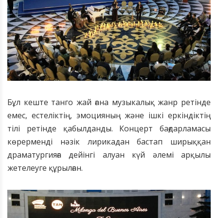
Бұл кеште танго жай ғана музыкалық жанр ретінде
емес, естеліктің, эмоцияның және ішкі еркіндіктің
тілі ретінде қабылданды. Концерт бағдарламасы
көрерменді нәзік лирикадан бастап ширыққан
драматургияға дейінгі алуан күй әлемі арқылы
жетелеуге құрылған.