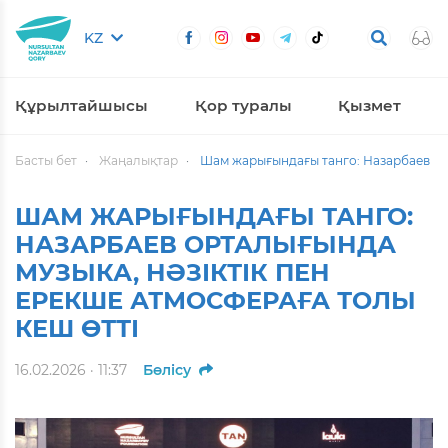
KZ
Құрылтайшысы
Қор туралы
Қызмет
Басты бет
Жаңалықтар
Шам жарығындағы танго: Назарбаев орт
ШАМ ЖАРЫҒЫНДАҒЫ ТАНГО:
НАЗАРБАЕВ ОРТАЛЫҒЫНДА
МУЗЫКА, НӘЗІКТІК ПЕН
ЕРЕКШЕ АТМОСФЕРАҒА ТОЛЫ
КЕШ ӨТТІ
16.02.2026 · 11:37
Бөлісу