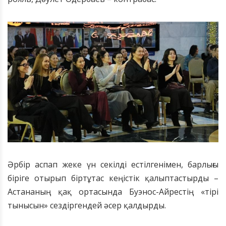
Әрбір аспап жеке үн секілді естілгенімен, барлығы
біріге отырып біртұтас кеңістік қалыптастырды –
Астананың қақ ортасында Буэнос-Айрестің «тірі
тынысын» сездіргендей әсер қалдырды.