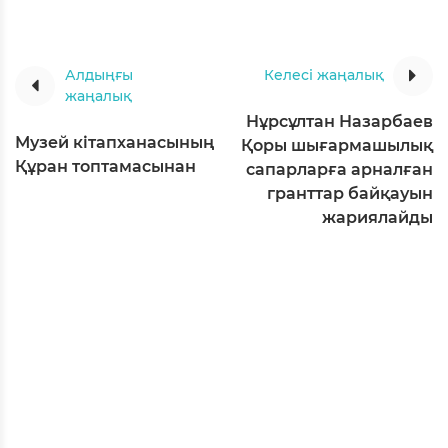
Алдыңғы
Келесі жаңалық
жаңалық
Нұрсұлтан Назарбаев
Музей кітапханасының
Қоры шығармашылық
Құран топтамасынан
сапарларға арналған
гранттар байқауын
жариялайды