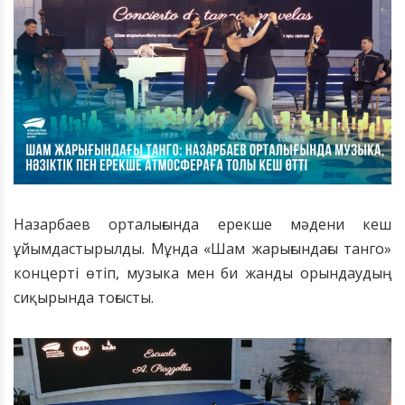
Назарбаев орталығында ерекше мәдени кеш
ұйымдастырылды. Мұнда «Шам жарығындағы танго»
концерті өтіп, музыка мен би жанды орындаудың
сиқырында тоғысты.