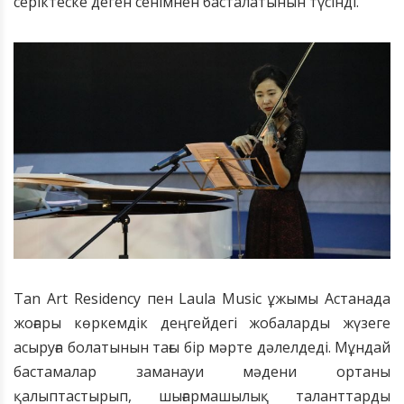
серіктеске деген сенімнен басталатынын түсінді.
Tan Art Residency пен Laula Music ұжымы Астанада
жоғары көркемдік деңгейдегі жобаларды жүзеге
асыруға болатынын тағы бір мәрте дәлелдеді. Мұндай
бастамалар заманауи мәдени ортаны
қалыптастырып, шығармашылық таланттарды