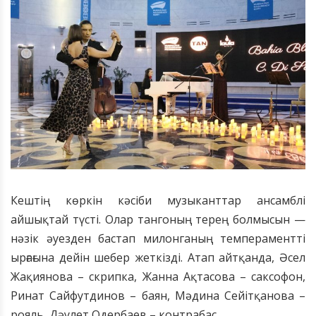
Кештің көркін кәсіби музыканттар ансамблі
айшықтай түсті. Олар тангоның терең болмысын —
нәзік әуезден бастап милонганың темпераментті
ырғағына дейін шебер жеткізді. Атап айтқанда, Әсел
Жақиянова – скрипка, Жанна Ақтасова – саксофон,
Ринат Сайфутдинов – баян, Мәдина Сейітқанова –
рояль, Дәулет Одербаев – контрабас.