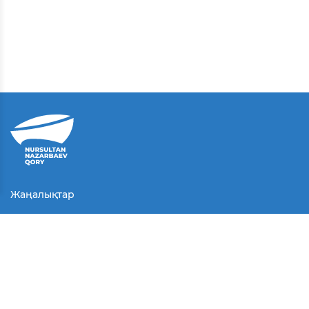
Жаңалықтар
Байланыс
Қолданушы келісімі
Серіктестер
Медиа