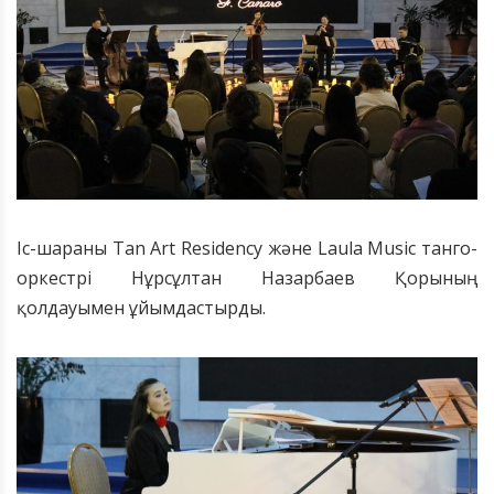
Іс-шараны Tan Art Residency және Laula Music танго-
оркестрі Нұрсұлтан Назарбаев Қорының
қолдауымен ұйымдастырды.