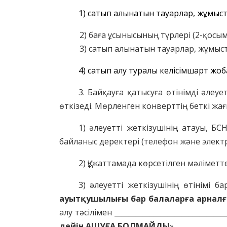
1) сатып алынатын тауарлар, жұмыст
2) баға ұсынысының түрлері (2-қосым
3) сатып алынатын тауарлар, жұмыста
4) сатып алу туралы келісімшарт жоб
3. Байқауға қатысуға өтінімді әле
өткізеді. Мөрленген конверттің беткі жағ
1) әлеуетті жеткізушінің атауы, Б
байланыс деректері (телефон және элект
2) Құжаттамада көрсетілген мәліметт
3) әлеуетті жеткізушінің өтінімі б
ауытқушылығы бар балаларға арналғ
алу тәсілімен ____________________________
дейін АШУҒА БОЛМАЙДЫ
».