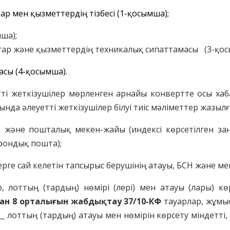
ар мен қызметтердің тізбесі (1-қосымша);
ша);
р және қызметтердің техникалық сипаттамасы (3-қос
асы (4-қосымша).
уетті жеткізушілер мөрленген арнайы конвертте осы ха
ында әлеуетті жеткізушілер білуі тиіс мәліметтер жазылғ
СН және пошталық мекен-жайы (индексі көрсетілген з
рондық пошта);
ерге сай келетін тапсырыс берушінің атауы, БСН және м
ар, лоттың (тардың) нөмірі (лері) мен атауы (лары) к
ан 8 орталығын жабдықтау
37/10-КФ
тауарлар, жұмы
_____ лоттың (тардың) атауы мен нөмірін көрсету міндетті