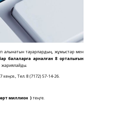
тып алынатын тауарлардың, жұмыстар мен
бар балаларға арналған 8 орталығын
ы жариялайды.
кеңсе., Тел. 8 (7172) 57-14-26.
(төрт миллион )
теңге.