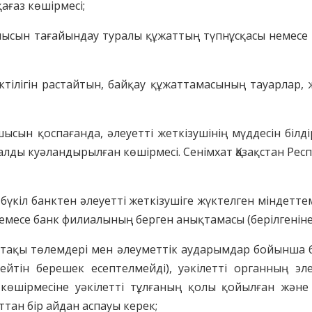
ағаз көшірмесі;
басшысын тағайындау туралы құжаттың түпнұсқасы немес
іктілігін растайтын,
байқау
құжаттама
сы
ның тауарлар, 
сшысын қоспағанда, әлеуетті
жеткізушінің
мүдде
сін білд
лды куәландырылған көшірмесі. Сенімхат Қазақстан Ре
бүкіл банктен әлеуетті жеткізуші
ге жүктелген м
індетте
емесе банк филиалының берген анықтамасы (берілгеніне
йнетақы төлемдері мен әлеуметтік аударымдар бойынш
ейтін берешек есептелмейді
), уәкілетті органның 
і
көшірмесі
не
уәкілетті тұлғаның қолы
қойылған
және
тан бір айдан аспауы керек;