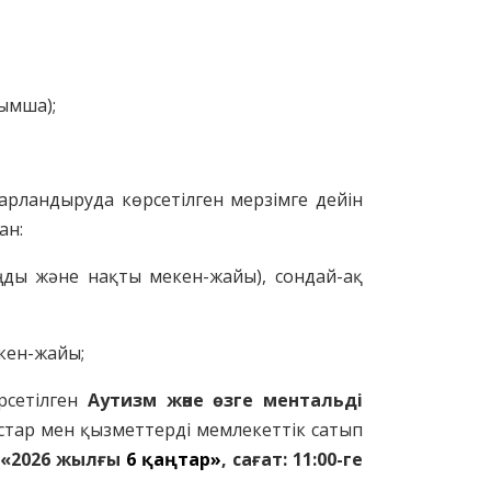
ымша);
барландыруда көрсетілген мерзімге дейін
ан:
аңды және нақты мекен-жайы), сондай-ақ
екен-жайы;
өрсетілген
Аутизм және өзге ментальді
стар мен қызметтерді мемлекеттік сатып
,
«2026 жылғы
6 қаңтар»
, сағат: 11:00-ге