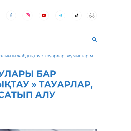
зметтерді мемлекеттік сатып алу тәсілімен алу туралы хабарландыру
УЛАРЫ БАР
ҚТАУ » ТАУАРЛАР,
 САТЫП АЛУ