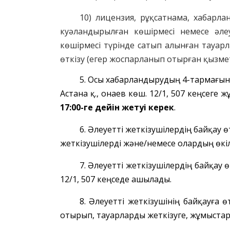
10) лицензия, рұқсат
нама
, хабарла
куәландырылған көшірмесі немесе әле
көшірмесі түрінде сатып алынған тауар
өткізу
(егер жоспарланып отырған қызм
5. Осы хабарландырудың 4-тармағын
Астана қ.
, Қонаев
көш.
12/1, 507 к
еңсеге жұ
17:00-ге дейін жетуі керек
.
6. Әлеуетті жеткізушілердің байқау 
жеткізушілерді және/немесе олардың өкі
7. Әлеуетті жеткізушілердің байқау 
12/1, 507 кеңседе ашылады.
8. Әлеуетті жеткізушінің байқауға
отырып, тауарларды жеткізуге, жұмыстард