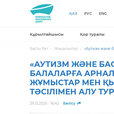
ҚАЗ
РУС
ENG
Құрылтайшысы
Қор туралы
Басты бет
Жаңалықтар
«Аутизм және басқа да ме
«АУТИЗМ ЖӘНЕ БА
БАЛАЛАРҒА АРНАЛ
ЖҰМЫСТАР МЕН ҚЫ
ТӘСІЛІМЕН АЛУ Т
29.12.2025 · 16:42
Бөлісу