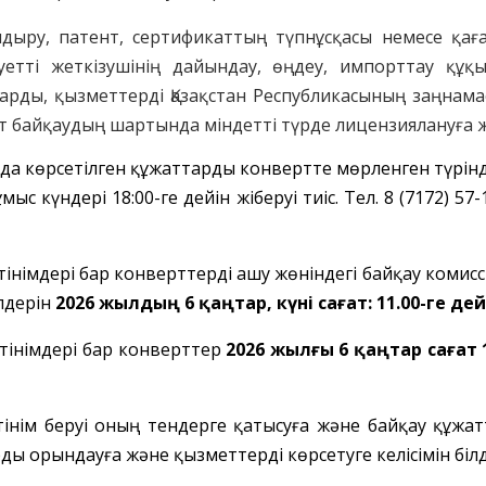
ндыру
, патент, сертификаттың түпнұсқасы немесе қа
уетті
жеткізушінің
дайындау, өңдеу, импорттау құқ
ларды, қызметтерді Қазақстан Республикасының заңнама
ет
байқаудың
шартында міндетті түрде лицензиялануға 
да көрсетілген құжат
тарды
конвертте мөрленген
түрін
мыс күндері 18:00-ге дейін
жіберуі тиіс. Тел. 8 (7172) 57
өтінімдері бар конверттерді ашу жөніндегі байқау коми
лдерін
2026 жылдың 6 қаңтар
,
күні сағат: 11.00-ге де
өтінімдері бар конверттер
2026 жылғы 6 қаңтар сағат 
 өтінім беруі оның тендерге қатысуға және байқау құж
ы орындауға және қызметтерді көрсетуге келісімін білд