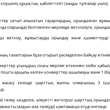
ткізушінің құқықтық
қабілеттілігі (заңды тұлғалар үшін),
еттер сатып алынатын тауарлардың, орындалған жұмы
а (ларында) белгіленген мерзімде жеткізілуге, орындалу
ы жеткізу, жұмыстарды орындау және қызметтерді
ының талаптарын бұза отырып
рәсімделген байқау
өтінім
верт
тер
ұсынудың соңғы
мерзімі өткен
нен кейін
қабыл
ін пошта арқылы
келген
конверттер
ашылмауы және 1 (бір
 жасасу кезінде шарт
тың жалпы сомасының 3 (үш
ді.
) төлеу көзделсе, әлеуетті
жеткізуші
шарттың орындал
авансты (алдын-ала төлеуді) қамтамасыз етуді енгізеді.