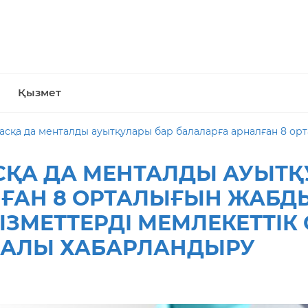
Қызмет
нталды ауытқулары бар балаларға арналған 8 орталығын жабдықтау » тауарлар, жұмыстар мен қы
СҚА ДА МЕНТАЛДЫ АУЫТҚ
ҒАН 8 ОРТАЛЫҒЫН ЖАБДЫ
ЗМЕТТЕРДІ МЕМЛЕКЕТТІК
УРАЛЫ ХАБАРЛАНДЫРУ