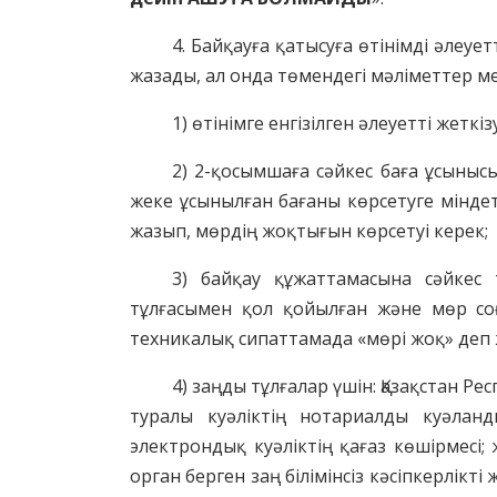
4. Байқауға қатысуға өтінімді әлеуе
жазады, ал онда төмендегі мәліметтер м
1) өтінімге енгізілген әлеуетті жеткі
2) 2-қосымшаға сәйкес баға ұсынысы
жеке ұсынылған бағаны көрсетуге міндетт
жазып, мөрдің жоқтығын көрсетуі керек;
3) байқау құжаттамасына сәйкес т
тұлғасымен қол қойылған және мөр соғы
техникалық сипаттамада «мөрі жоқ» деп 
4) заңды тұлғалар үшін: Қазақстан Р
туралы куәліктің нотариалды куәланд
электрондық куәліктің қағаз көшірмесі;
орган берген заң білімінсіз кәсіпкерлік