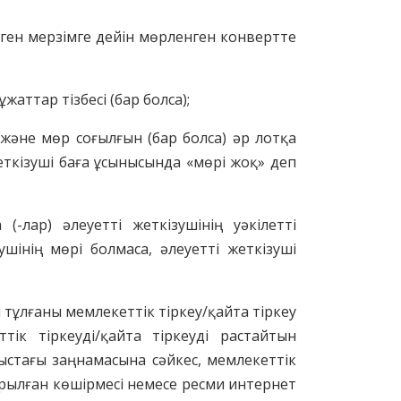
тілген мерзімге дейін мөрленген конвертте
ұжаттар тізбесі (бар болса);
н және мөр соғылғын (бар болса) әр лотқа
жеткізуші баға ұсынысында «мөрі жоқ» деп
-лар) әлеуетті жеткізушінің уәкілетті
шінің мөрі болмаса, әлеуетті жеткізуші
 тұлғаны мемлекеттік тіркеу/қайта тіркеу
ік тіркеуді/қайта тіркеуді растайтын
ныстағы заңнамасына сәйкес, мемлекеттік
дырылған көшірмесі немесе ресми интернет