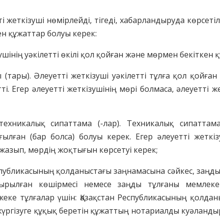
тті жеткізуші нөмірлейді, тігеді, хабарландыруда көрсе
ен құжаттар болуы керек:
зушінің уәкілетті өкілі қол қойған және мөрмен бекіткен қ
 (тары). Әлеуетті жеткізуші уәкілетті тұлға қол қойға
і. Егер әлеуетті жеткізушінің мөрі болмаса, әлеуетті 
ехникалық сипаттама (-лар). Техникалық сипаттама (
лған (бар болса) болуы керек. Егер әлеуетті жеткізу
жазып, мөрдің жоқтығын көрсетуі керек;
еспубликасының қолданыстағы заңнамасына сәйкес, заңды
ырылған көшірмесі немесе заңды тұлғаны мемлекетт
 жеке тұлғалар үшін: Қазақстан Республикасының қолда
ті жүргізуге құқық беретін құжаттың нотариалды куәлан