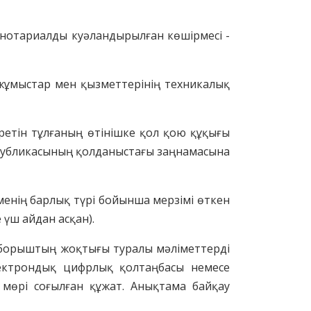
е нотариалды куәландырылған көшірмесі -
жұмыстар мен қызметтерінің техникалық
іретін
тұлға
ның
өтінішке қол қою құқығы
спубликасының қолданыстағы заңнамасына
ме
нің
барлық түрі бойынша мерзімі өткен
 үш айдан асқан).
а борыштың жоқтығы туралы мәліметтерді
электрондық цифрлық қолтаңбасы немесе
 мөр
і соғылған
құжат
.
Анықтама байқау