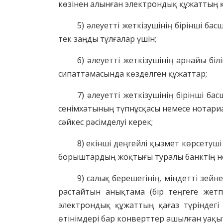
көзінен алынған электрондық құжаттың қ
5) әлеуетті жеткізушінің бірінші 
тек заңды тұлғалар үшін;
6) әлеуетті жеткізушінің арнайы біл
сипаттамасында
көзделген құжаттар;
7) әлеуетті жеткізушінің бірінші ба
сенімхат
ының
түпнұсқасы немесе нотариа
сәйкес рәсімделуі керек;
8) екінші деңгей
лі
қызмет көрсетуші 
б
орыштардың
жоқтығы туралы
банктің н
9) салық берешегінің, міндетті зе
растайтын анықтама (бір теңге
ге жетп
электрондық құжаттың
қағаз түріндег
өтінімдері бар конверттер ашылған уақыт