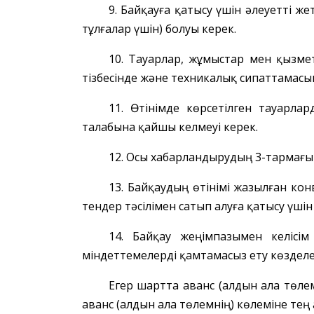
9.
Байқауға
қатысу үшін әлеуетті
же
тұлғалар үшін) болуы керек.
10. Тауарлар, жұмыстар мен қызм
тізбесінде және техникалық сипаттамасынд
11. Өтінімде
көрсетілген
тауарлард
талабына
қайшы келмеуі керек.
12. Осы хабарландырудың 3-тармағ
13.
Байқаудың өтінімі жазылған
кон
тендер
тәсілімен сатып алуға қатысу үш
14.
Байқау
жеңімпазымен келісім
м
індеттемелерді
қамтамасыз ету көзделе
Егер шартта аванс (алдын ала төлем
аванс
(алдын ала төлемнің) көлеміне тең 