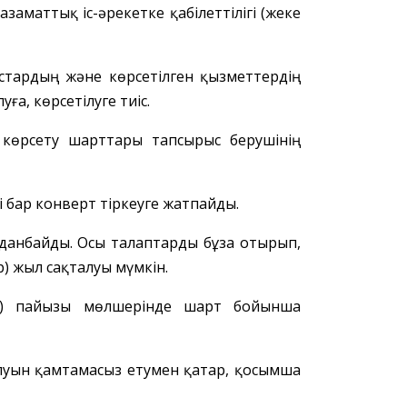
 азаматтық іс-әрекетке қабілеттілігі (жеке
стардың және көрсетілген қызметтердің
ға, көрсетілуге тиіс.
 көрсету шарттары тапсырыс беруші
нің
і бар конверт тіркеуге жатпайды.
данбайды. Осы талаптарды бұза отырып,
) жыл сақталуы мүмкін.
) пайызы мөлшерінде шарт бойынша
уын қамтамасыз етумен қатар,
қосымша