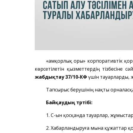
«Қамқорлық Қоры» корпоративтік қо
көрсетілетін қызметтердің тізбесіне сә
жабдықтау 37/10-КФ
үшін тауарларды, 
Тапсырыс берушінің нақты орналасқан же
Байқаудың тәртібі:
1. ҚҚС-ын қосқанда тауарлар, жұмыст
2. Хабарландыруға мына құжаттар қос