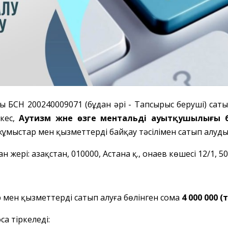
ры БСН 200240009071 (бұдан әрі - Тапсырыс беруші) са
йкес,
Аутизм және өзге ментальді ауытқушылығы 
жұмыстар мен қызметтерді байқау тәсілімен сатып алуд
рі: Қазақстан, 010000, Астана қ., Қонаев көшесі 12/1, 507 
ар мен қызметтерді сатып алуға бөлінген сома
4 000 000 
а тіркеледі: