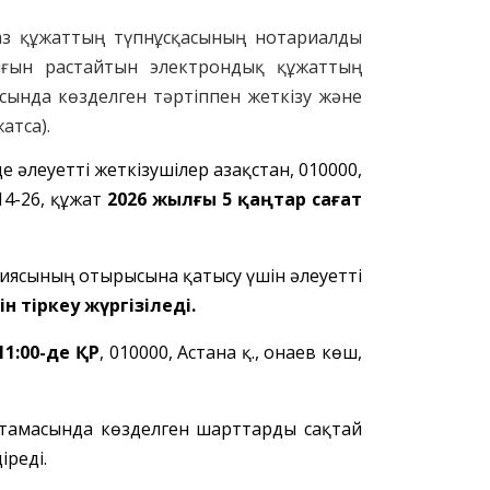
ғаз құжаттың түпнұсқасының нотариалды
ығын растайтын электрондық құжаттың
сында көзделген тәртіппен жеткізу және
жат
са
).
де
әлеуетті жеткізушілер
Қазақстан, 010000,
-14-26, құжат
2026 жылғы 5 қаңтар сағат
ссиясының отырысына қатысу үшін әлеуетті
йін тіркеу жүргізіледі.
11:00-де ҚР
, 010000, Астана қ., Қонаев көш,
аттамасында көзделген шарттарды сақтай
іреді.