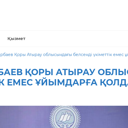
Қызмет
рбаев Қоры Атырау облысындағы белсенді үкіметтік емес ұ
РБАЕВ ҚОРЫ АТЫРАУ ОБЛ
ІК ЕМЕС ҰЙЫМДАРҒА ҚОЛД