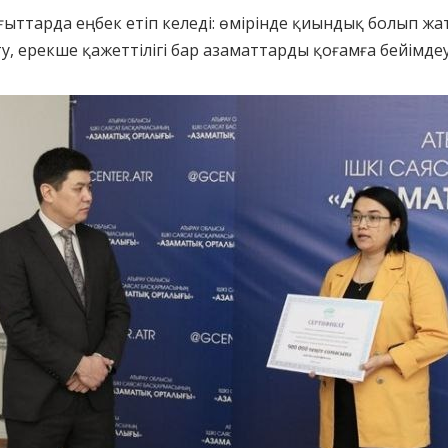
ыттарда еңбек етіп келеді: өмірінде қиындық болып ж
 ерекше қажеттілігі бар азаматтарды қоғамға бейімдеу 