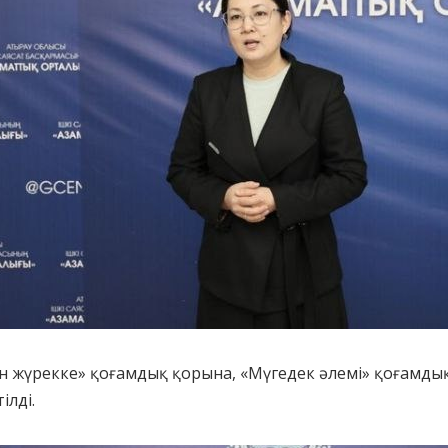
 жүрекке» қоғамдық қорына, «Мүгедек әлемі» қоғамдық 
ілді.