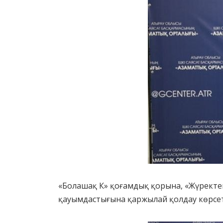
«Болашақ К» қоғамдық қорына, «Жүректен
қауымдастығына қаржылай қолдау көрсет