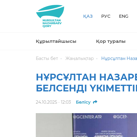
ҚАЗ
РУС
ENG
Құрылтайшысы
Қор туралы
Басты бет
Жаңалықтар
Нұрсұлтан Наза
НҰРСҰЛТАН НАЗА
БЕЛСЕНДІ ҮКІМЕТТ
24.10.2025 · 12:03
Бөлісу