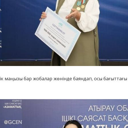
тік маңызы бар жобалар жөнінде баяндап, осы бағыттағ