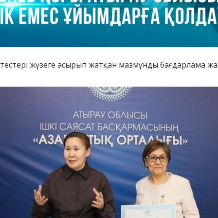
ктестері жүзеге асырып жатқан мазмұнды бағдарлама жал