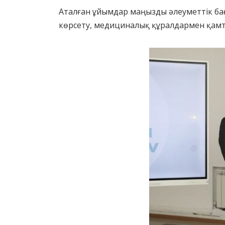
Аталған ұйымдар маңызды әлеуметтік бағ
көрсету, медициналық құралдармен қамту,