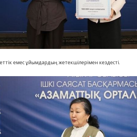
іметтік емес ұйымдардың жетекшілерімен кездесті.