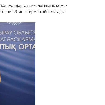
атқан жандарға психологиялық көмек
және т.б. игі істермен айналысады.