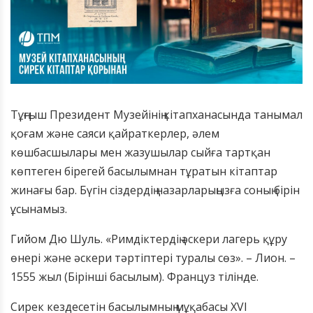
Тұңғыш Президент Музейінің кітапханасында танымал
қоғам және саяси қайраткерлер, әлем
көшбасшылары мен жазушылар сыйға тартқан
көптеген бірегей басылымнан тұратын кітаптар
жинағы бар. Бүгін сіздердің назарларыңызға соның бірін
ұсынамыз.
Гийом Дю Шуль. «Римдіктердің әскери лагерь құру
өнері және әскери тәртіптері туралы сөз». – Лион. –
1555 жыл (Бірінші басылым). Француз тілінде.
Сирек кездесетін басылымның мұқабасы XVI