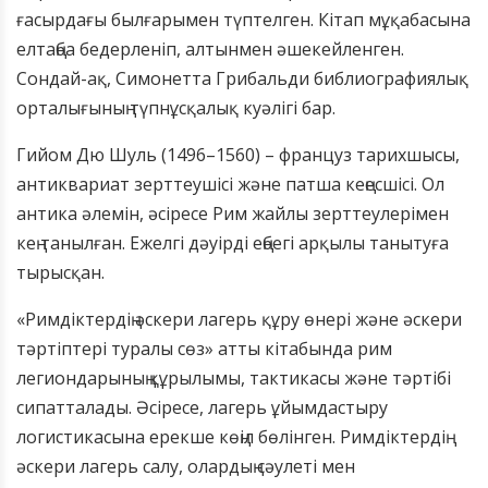
ғасырдағы былғарымен түптелген. Кітап мұқабасына
елтаңба бедерленіп, алтынмен әшекейленген.
Сондай-ақ, Симонетта Грибальди библиографиялық
орталығының түпнұсқалық куәлігі бар.
Гийом Дю Шуль (1496–1560) – француз тарихшысы,
антиквариат зерттеушісі және патша кеңесшісі. Ол
антика әлемін, әсіресе Рим жайлы зерттеулерімен
кең танылған. Ежелгі дәуірді еңбегі арқылы танытуға
тырысқан.
«Римдіктердің әскери лагерь құру өнері және әскери
тәртіптері туралы сөз» атты кітабында рим
легиондарының құрылымы, тактикасы және тәртібі
сипатталады. Әсіресе, лагерь ұйымдастыру
логистикасына ерекше көңіл бөлінген. Римдіктердің
әскери лагерь салу, олардың сәулеті мен