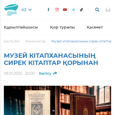
KZ
Құрылтайшысы
Қор туралы
Қызмет
Басты бет
Жаңалықтар
Музей кітапханасының сирек кітаптар 
МУЗЕЙ КІТАПХАНАСЫНЫҢ
СИРЕК КІТАПТАР ҚОРЫНАН
09.01.2025 · 20:00
Бөлісу