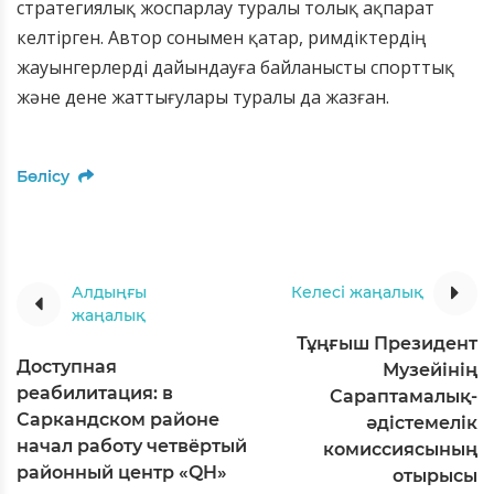
стратегиялық жоспарлау туралы толық ақпарат
келтірген. Автор сонымен қатар, римдіктердің
жауынгерлерді дайындауға байланысты спорттық
және дене жаттығулары туралы да жазған.
Бөлісу
Алдыңғы
Келесі жаңалық
жаңалық
Тұңғыш Президент
Доступная
Музейінің
реабилитация: в
Сараптамалық-
Саркандском районе
әдістемелік
начал работу четвёртый
комиссиясының
районный центр «QH»
отырысы