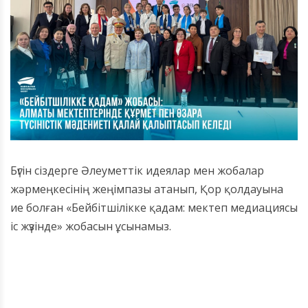
Бүгін сіздерге Әлеуметтік идеялар мен жобалар
жәрмеңкесінің жеңімпазы атанып, Қор қолдауына
ие болған «Бейбітшілікке қадам: мектеп медиациясы
іс жүзінде» жобасын ұсынамыз.