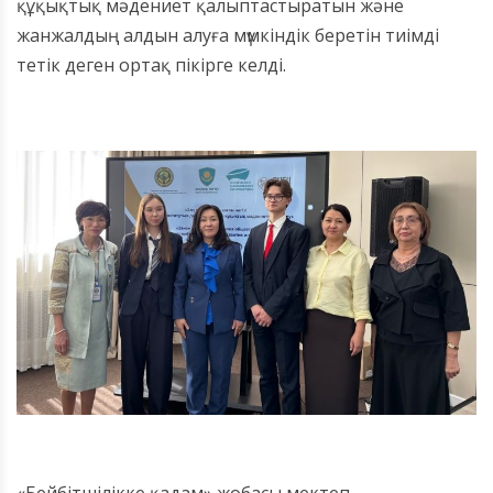
құқықтық мәдениет қалыптастыратын және
жанжалдың алдын алуға мүмкіндік беретін тиімді
тетік деген ортақ пікірге келді.
«Бейбітшілікке қадам» жобасы мектеп