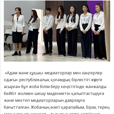
«Адам және құқық» медиаторлар мен заңгерлер
одағы» республикалық қоғамдық бірлестігі жүзеге
асырған бұл жоба білім беру кеңістігінде жанжалды
бейбіт жолмен шешу мәдениетін қалыптастыруға
және мектеп медиаторларын даярлауға
бағытталған. Жобаның өзегі қарапайым, бірақ терең
мағынаға ие: жанжал – тығырық емес, керісінше,