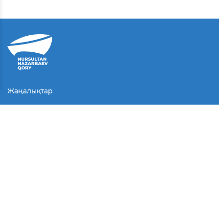
Жаңалықтар
Байланыс
Қолданушы келісімі
Серіктестер
Медиа
Байқаулар
БАҚ біз туралы