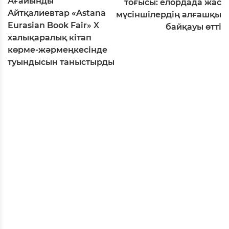
Ағайынды
тоғысы: елордада жас
Айтқалиевтар «Astana
мүсіншілердің алғашқы
Eurasian Book Fair» X
байқауы өтті
халықаралық кітап
көрме-жәрмеңкесінде
туындысын таныстырды