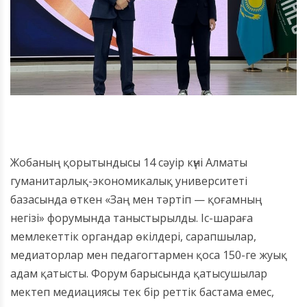
Жобаның қорытындысы 14 сәуір күні Алматы
гуманитарлық-экономикалық университеті
базасында өткен «Заң мен тәртіп — қоғамның
негізі» форумында таныстырылды. Іс-шараға
мемлекеттік органдар өкілдері, сарапшылар,
медиаторлар мен педагогтармен қоса 150-ге жуық
адам қатысты. Форум барысында қатысушылар
мектеп медиациясы тек бір реттік бастама емес,