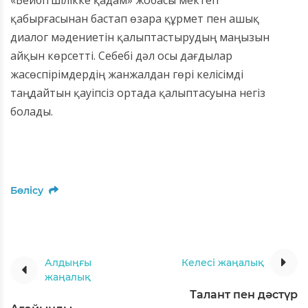
қабырғасынан бастап өзара құрмет пен ашық
диалог мәдениетін қалыптастырудың маңызын
айқын көрсетті. Себебі дәл осы дағдылар
жасөспірімдердің жанжалдан гөрі келісімді
таңдайтын қауіпсіз ортада қалыптасуына негіз
болады.
Бөлісу
Алдыңғы
Келесі жаңалық
жаңалық
Талант пен дәстүр