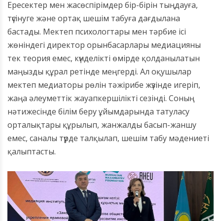
Ересектер мен жасөспірімдер бір-бірін тыңдауға,
түсінуге және ортақ шешім табуға дағдылана
бастады. Мектеп психологтары мен тәрбие ісі
жөніндегі директор орынбасарлары медиацияны
тек теория емес, күнделікті өмірде қолданылатын
маңызды құрал ретінде меңгерді. Ал оқушылар
мектеп медиаторы рөлін тәжірибе жүзінде игеріп,
жаңа әлеуметтік жауапкершілікті сезінді. Соның
нәтижесінде білім беру ұйымдарында татуласу
орталықтары құрылып, жанжалды басып-жаншу
емес, саналы түрде талқылап, шешім табу мәдениеті
қалыптасты.