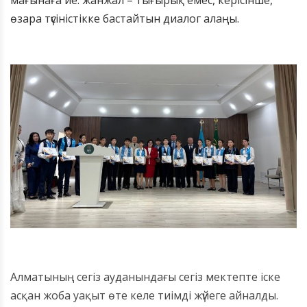
өзара түсіністікке бастайтын диалог алаңы.
Алматының сегіз ауданындағы сегіз мектепте іске
асқан жоба уақыт өте келе тиімді жүйеге айналды.