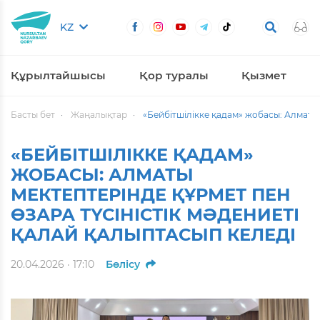
KZ
Құрылтайшысы
Қор туралы
Қызмет
Басты бет
Жаңалықтар
«Бейбітшілікке қадам» жобасы: Алматы 
«БЕЙБІТШІЛІККЕ ҚАДАМ»
ЖОБАСЫ: АЛМАТЫ
МЕКТЕПТЕРІНДЕ ҚҰРМЕТ ПЕН
ӨЗАРА ТҮСІНІСТІК МӘДЕНИЕТІ
ҚАЛАЙ ҚАЛЫПТАСЫП КЕЛЕДІ
20.04.2026 · 17:10
Бөлісу