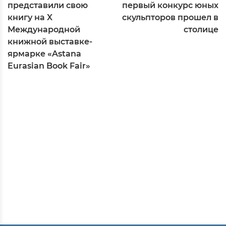
представили свою
первый конкурс юных
книгу на X
скульпторов прошел в
Международной
столице
книжной выставке-
ярмарке «Astana
Eurasian Book Fair»