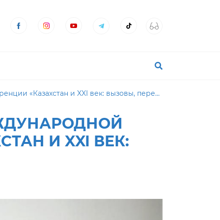
тан и XXI век: вызовы, перемены, перспективы»
ЕЖДУНАРОДНОЙ
АН И XXI ВЕК: