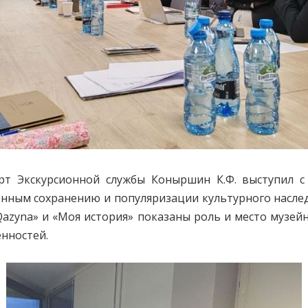
 Экскурсионной службы Коныршин К.Ф. выступил с д
щённым сохранению и популяризации культурного насле
Qazyna
» и «Моя история» показаны роль и место музей
нностей.