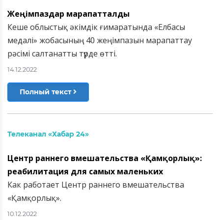
Жеңімпаздар марапатталды
Кеше облыстық әкімдік ғимаратында «Елбасы
медалі» жобасының 40 жеңімпазын марапаттау
рәсімі салтанатты түрде өтті.
14.12.2022
Полный текст
Телеканал «Хабар 24»
Центр раннего вмешательства «Қамқорлық»:
реабилитация для самых маленьких
Как работает Центр раннего вмешательства
«Қамқорлық».
10.12.2022