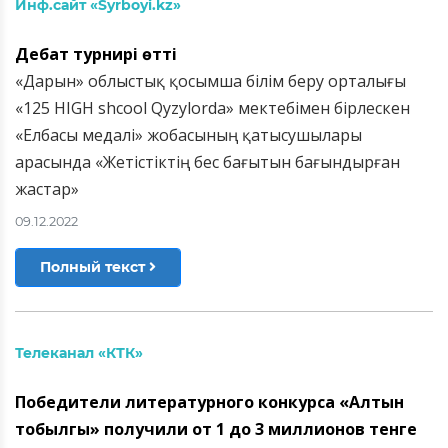
Инф.сайт «Syrboyi.kz»
Дебат турнирі өтті
«Дарын» облыстық қосымша білім беру орталығы
«125 HIGH shcool Qyzylorda» мектебімен бірлескен
«Елбасы медалі» жобасының қатысушылары
арасында «Жетістіктің бес бағытын бағындырған
жастар»
09.12.2022
Полный текст
Телеканал «КТК»
Победители литературного конкурса «Алтын
тобылгы» получили от 1 до 3 миллионов тенге