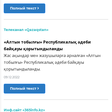
Полный текст
Телеканал «Qazaqstan»
«Алтын тобылғы» Республикалық әдеби
байқауы қорытындыланды
Жас ақындар мен жазушыларға арналған «Алтын
тобылғы» Республикалық әдеби байқауы
қорытындыланды.
09.12.2022
Полный текст
Инф.сайт «365info.kz»