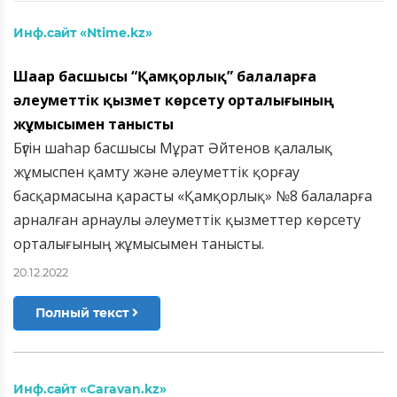
Инф.сайт «Ntime.kz»
Шаһар басшысы “Қамқорлық” балаларға
әлеуметтік қызмет көрсету орталығының
жұмысымен танысты
Бүгін шаһар басшысы Мұрат Әйтенов қалалық
жұмыспен қамту және әлеуметтік қорғау
басқармасына қарасты «Қамқорлық» №8 балаларға
арналған арнаулы әлеуметтік қызметтер көрсету
орталығының жұмысымен танысты.
20.12.2022
Полный текст
Инф.сайт «Caravan.kz»