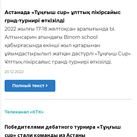
Астанада «Тұңғыш сup» ұлттық пікірсайыс
грнд-турнирі өткізілді
2022 жылғы 17-18 желтоқсан аралығында Ы.
Алтынсарин атындағы Binom school
қабырғасында екінші жыл қатарынан
ұйымдастырылып жатқан дәстүрлі «Тұңғыш Cup»
Ұлттық пікірсайыс гранд-турнирі өткізілді.
20.12.2022
Полный текст
Телеканал «КТК»
Победителями дебатного турнира «Тұңғыш
cup» стали команды из Астаны