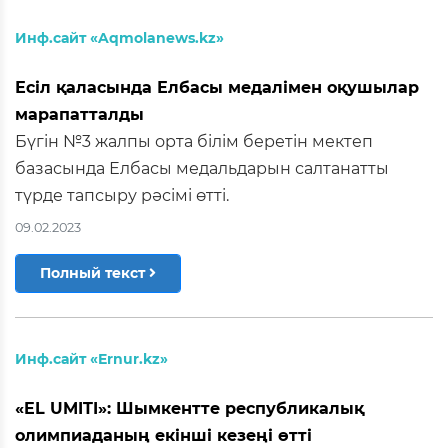
Инф.сайт «Aqmolanews.kz»
Есіл қаласында Елбасы медалімен оқушылар
марапатталды
Бүгін №3 жалпы орта білім беретін мектеп
базасында Елбасы медальдарын салтанатты
түрде тапсыру рәсімі өтті.
09.02.2023
Полный текст
Инф.сайт «Ernur.kz»
«EL UMITI»: Шымкентте республикалық
олимпиаданың екінші кезеңі өтті