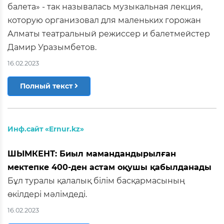
балета» - так называлась музыкальная лекция,
которую организовал для маленьких горожан
Алматы театральный режиссер и балетмейстер
Дамир Уразымбетов.
16.02.2023
Полный текст
Инф.сайт «Ernur.kz»
ШЫМКЕНТ: Биыл мамандандырылған
мектепке 400-ден астам оқушы қабылданады
Бұл туралы қалалық білім басқармасының
өкілдері мәлімдеді.
16.02.2023