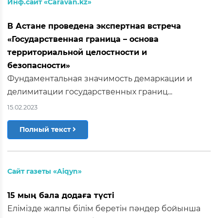
Инф.сайт «Caravan.kz»
В Астане проведена экспертная встреча
«Государственная граница – основа
территориальной целостности и
безопасности»
Фундаментальная значимость демаркации и
делимитации государственных границ...
15.02.2023
Полный текст
Сайт газеты «Aiqyn»
15 мың бала додаға түсті
Елімізде жалпы білім беретін пәндер бо­йынша