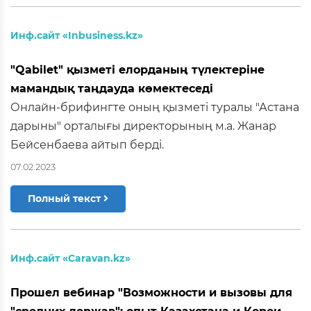
Инф.сайт «Inbusiness.kz»
"Qabilet" қызметі елорданың түлектеріне
мамандық таңдауда көмектеседі
Онлайн-брифингте оның қызметі туралы "Астана
дарыны" орталығы директорының м.а. Жанар
Бейсенбаева айтып берді.
07.02.2023
Полный текст
Инф.сайт «Caravan.kz»
Прошел вебинар "Возможности и вызовы для