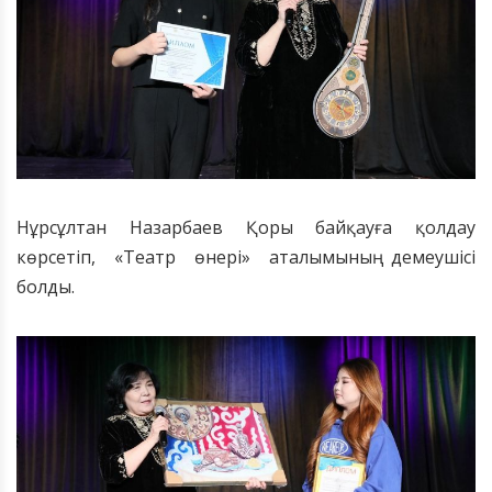
Нұрсұлтан Назарбаев Қоры байқауға қолдау
көрсетіп, «Театр өнері» аталымының демеушісі
болды.