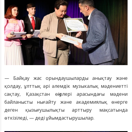
— Байқау жас орындаушыларды анықтау және
қолдау, ұлттық әрі әлемдік музыкалық мәдениетті
сақтау, Қазақстан өңірлері арасындағы мәдени
байланысты нығайту және академиялық өнерге
деген қызығушылықты арттыру мақсатында
өткізіледі, — деді ұйымдастырушылар.