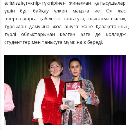
еліміздің түкпір-түкпірінен жиналған қатысушылар
үшін бұл байқау үлкен маңызға ие. Ол жас
өнерпаздарға қабілетін танытуға, шығармашылық
тұрғыдан дамуына жол ашуға және Қазақстанның
түрлі облыстарынан келген өзге де колледж
студенттерімен танысуға мүмкіндік береді.