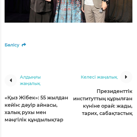
Бөлісу
Алдыңғы
Келесі жаңалық
жаңалық
Президенттік
«Қыз Жібек»: 55 жылдан
институттың құрылған
кейін: дәуір айнасы,
күніне орай: жады,
халық рухы мен
тарих, сабақтастық
мәңгілік құндылықтар