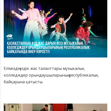
Еліміздің үздік жас таланттары музыкалық
колледждер орындаушыларының республикалық
байқауына қатысты.