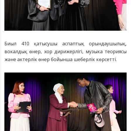
Биыл 410 қатысушы аспаптық орындаушылық,
вокалдық өнер, хор дирижерлігі, музыка теориясы
және актерлік өнер бойынша шеберлік көрсетті.