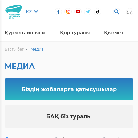
KZ
Құрылтайшысы
Қор туралы
Қызмет
Басты бет
Медиа
МЕДИА
Біздің жобаларға қатысушылар
БАҚ біз туралы