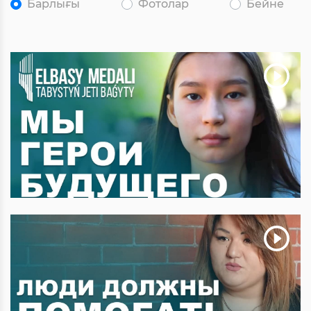
Барлығы
Фотолар
Бейне