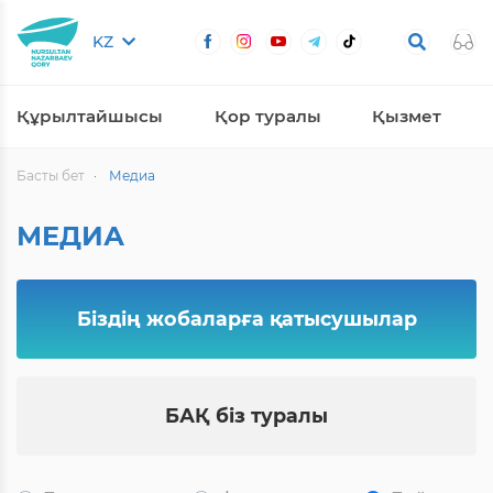
KZ
Құрылтайшысы
Қор туралы
Қызмет
Басты бет
Медиа
МЕДИА
Біздің жобаларға қатысушылар
БАҚ біз туралы