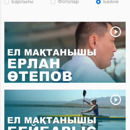
Барлығы
Фотолар
Бейне