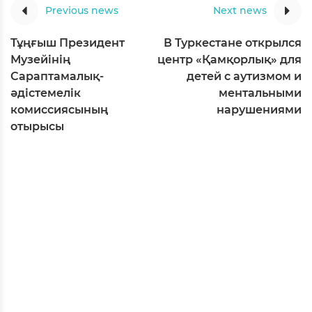
Previous news
Next news
Тұңғыш Президент
В Туркестане открылся
Музейінің
центр «Қамқорлық» для
Сараптамалық-
детей с аутизмом и
әдістемелік
ментальными
комиссиясының
нарушениями
отырысы