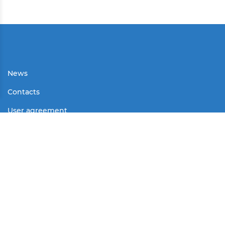
News
Contacts
User agreement
Partners
Media
Contests
Mass Media
© All rights reserved.
2025 г.