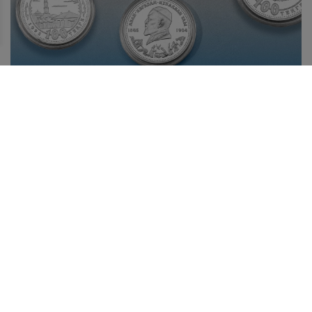
ИСТОРИЯ ОДНОГО ЭКСПОНАТА: ОБРАЗ АБАЯ В
СЕРЕБРЕ
10 августа в Казахстане отмечается День Абая –
великого казахского поэта, философа, просветителя,
композитора, основоположника современной
казахской письменной литературы, чье наследие давно
вышло за пределы национальной культуры.
Лента новостей