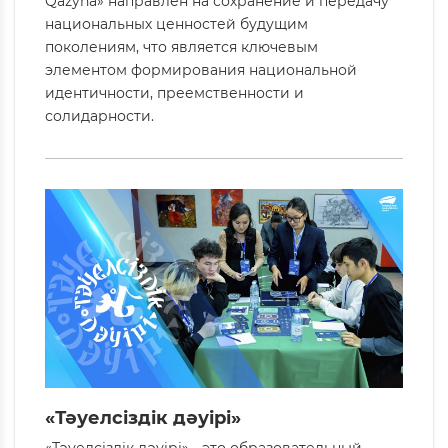
Qazyna» направлен на сохранение и передачу
национальных ценностей будущим
поколениям, что является ключевым
элементом формирования национальной
идентичности, преемственности и
солидарности.
«Тәуелсіздік дәуірі»
«Тәуелсіздік дәуірі» - это образовательный