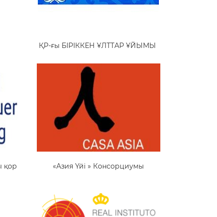
ҚР-ғы БІРІККЕН ҰЛТТАР ҰЙЫМЫ
ы қор
«Азия Үйі » Консорциумы