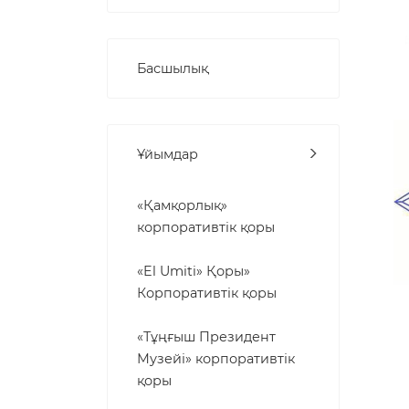
Басшылық
Ұйымдар
«Қамқорлық»
корпоративтік қоры
«El Umiti» Қоры»
Корпоративтік қоры
«Тұңғыш Президент
Музейі» корпоративтік
қоры