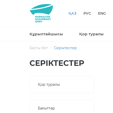
ҚАЗ
РУС
ENG
Құрылтайшысы
Қор туралы
Басты бет
Серіктестер
СЕРІКТЕСТЕР
Қор туралы
Бағыттар