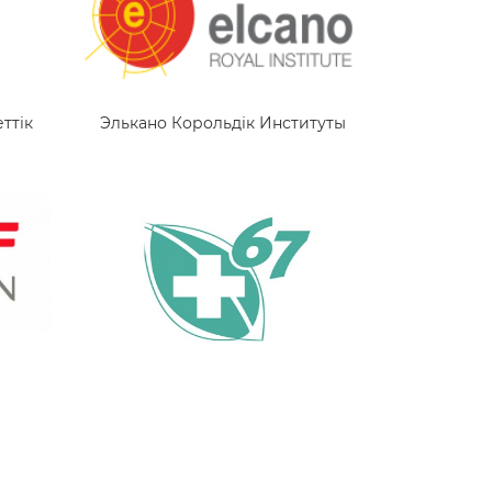
ттік
Элькано Корольдік Институты