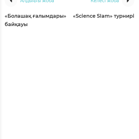
Алдыңғы жоба
Келесі жоба
«Болашақ ғалымдары»
«Science Slam» турнирі
байқауы