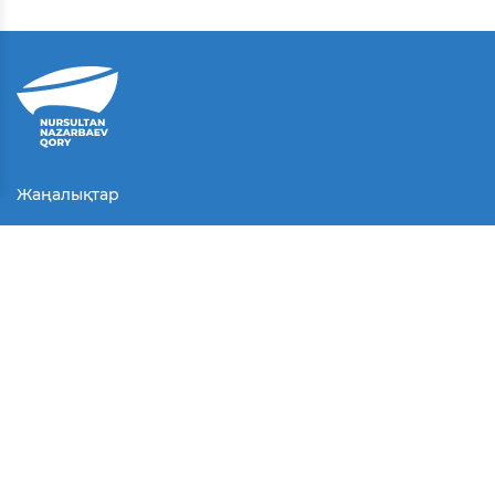
Жаңалықтар
Байланыс
Қолданушы келісімі
Серіктестер
Медиа
Байқаулар
БАҚ біз туралы