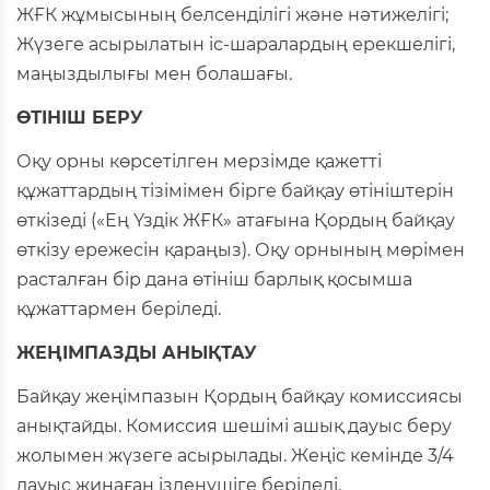
ЖҒК жұмысының белсенділігі және нәтижелігі;
Жүзеге асырылатын іс-шаралардың ерекшелігі,
маңыздылығы мен болашағы.
ӨТІНІШ БЕРУ
Оқу орны көрсетілген мерзімде қажетті
құжаттардың тізімімен бірге байқау өтініштерін
өткізеді («Ең Үздік ЖҒК» атағына Қордың байқау
өткізу ережесін қараңыз). Оқу орнының мөрімен
расталған бір дана өтініш барлық қосымша
құжаттармен беріледі.
ЖЕҢІМПАЗДЫ АНЫҚТАУ
Байқау жеңімпазын Қордың байқау комиссиясы
анықтайды. Комиссия шешімі ашық дауыс беру
жолымен жүзеге асырылады. Жеңіс кемінде 3/4
дауыс жинаған ізденушіге беріледі.