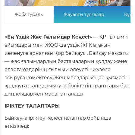
Жоба туралы
Жауапты тұлғалар
Құжа
«Ең Үздік Жас Ғалымдар Кеңесі»
— ҚР ғылыми
ұйымдары мен ЖОО-да үздік ЖҒК атағын
иеленуге арналған Қор байқауы. Байқау мақсаты
— жас ғалымдардың бастамаларын қолдау және
оларға өздерінің ғылыми әлеуетін жүзеге
асыруға көмектесу. Жеңімпаздар кеңес қызметін
қолдауға және дамытуға бөлінетін гранттары бар
дипломдармен марапатталады.
ІРІКТЕУ ТАЛАПТАРЫ
Байқауға іріктеу келесі талаптар бойынша
өткізіледі: