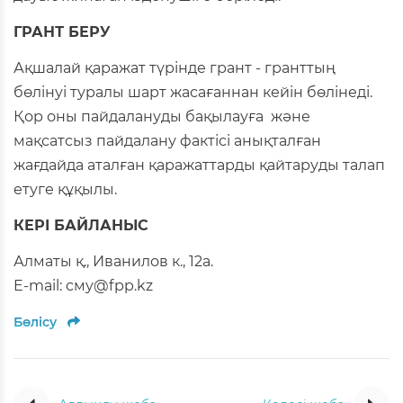
ГРАНТ БЕРУ
Ақшалай қаражат түрінде грант - гранттың
бөлінуі туралы шарт жасағаннан кейін бөлінеді.
Қор оны пайдалануды бақылауға және
мақсатсыз пайдалану фактісі анықталған
жағдайда аталған қаражаттарды қайтаруды талап
етуге құқылы.
КЕРІ БАЙЛАНЫС
Алматы қ., Иванилов к., 12а.
E-mail: сму@fpp.kz
Бөлісу