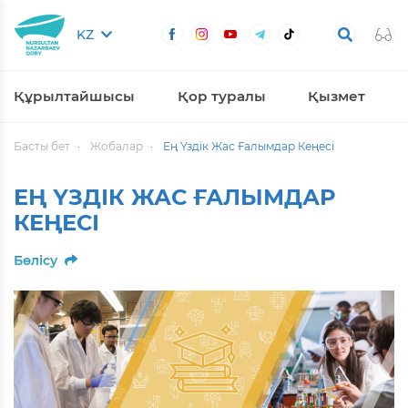
KZ
Құрылтайшысы
Қор туралы
Қызмет
Басты бет
Жобалар
Ең Үздік Жас Ғалымдар Кеңесі
ЕҢ ҮЗДІК ЖАС ҒАЛЫМДАР
КЕҢЕСІ
Бөлісу