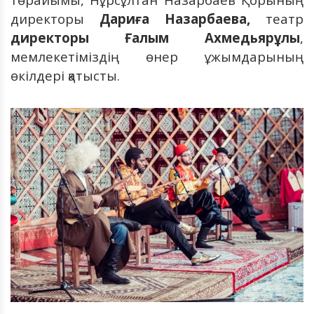
директоры
Дариға Назарбаева,
театр
директоры Ғалым Ахмедьярұлы
,
мемлекетіміздің өнер ұжымдарының
өкілдері қатысты.