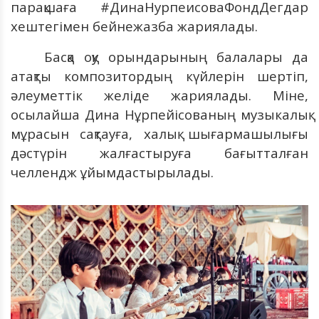
парақшаға #ДинаНурпеисоваФондДегдар
хештегімен бейнежазба жариялады.
Басқа оқу орындарының балалары да
атақты композитордың күйлерін шертіп,
әлеуметтік желіде жариялады. Міне,
осылайша Дина Нұрпейісованың музыкалық
мұрасын сақтауға, халық шығармашылығы
дәстүрін жалғастыруға бағытталған
челлендж ұйымдастырылады.