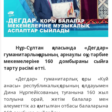
Нұр-Сұлтан қаласында «Дегдар»
гуманитарлық қорының арнаулы оқу-тәрбие
мекемелеріне 160 домбыраны сыйға
тарту рәсімі өтті.
«Дегдар» гуманитарлық қоры «Күй
анасы» республикалық қорының қолдауымен
Дина Нұрпейісованың туғанына 160 жыл
толуына орай, жетім балалар мен
әлеуметтік аз қамтылған отбасы балаларына