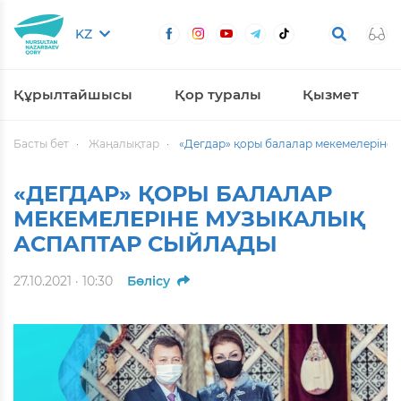
KZ
Құрылтайшысы
Қор туралы
Қызмет
Басты бет
Жаңалықтар
«Дегдар» қоры балалар мекемелеріне 
«ДЕГДАР» ҚОРЫ БАЛАЛАР
МЕКЕМЕЛЕРІНЕ МУЗЫКАЛЫҚ
АСПАПТАР СЫЙЛАДЫ
27.10.2021 · 10:30
Бөлісу