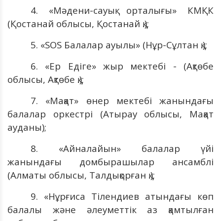
4. «Мәдени-сауық орталығы» КМҚК
(Қостанай облысы, Қостанай қ.);
5. «SOS Балалар ауылы» (Нұр-Сұлтан қ.);
6. «Ер Едіге» жыр мектебі - (Ақтөбе
облысы, Ақтөбе қ.);
7. «Мақат» өнер мектебі жанындағы
балалар оркестрі (Атырау облысы, Мақат
ауданы);
8. «Айналайын» балалар үйі
жанындағы домбырашылар ансамблі
(Алматы облысы, Талдықорған қ.);
9. «Нұрғиса Тілендиев атындағы көп
балалы және әлеуметтік аз қамтылған