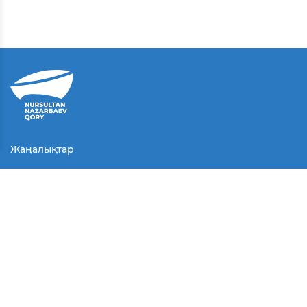
Жаңалықтар
Байланыс
Қолданушы келісімі
Серіктестер
Медиа
Байқаулар
БАҚ біз туралы