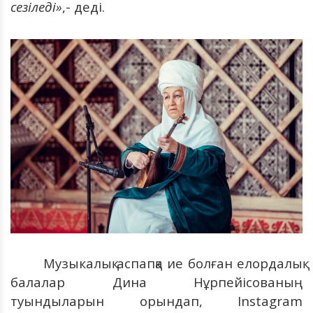
сезіледі»
,- деді.
Музыкалық аспапқа ие болған елордалық
балалар Дина Нұрпейісованың
туындыларын орындап, Instagram