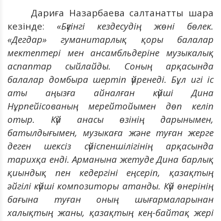
Дариға Назарбаева салтанатты шара
кезінде:
«Бүгінгі кездесудің жөні бөлек.
«Дегдар» гуманитарлық қоры балалар
мектептері мен ансамбльдеріне музыкалық
аспаптар сыйлайды. Соның арқасында
балалар домбыра шертіп үйренеді. Бұл игі іс
аты аңызға айналған күйші Дина
Нұрпейісованың мерейтойымен дөп келіп
отыр. Күй анасы өзінің дарынымен,
батылдығымен, музыкаға және туған жерге
деген шексіз сүйіспеншілігінің арқасында
тарихқа енді. Арманына жетуде Дина барлық
қиындық пен кедергіні еңсеріп, қазақтың
әйгілі күйші композиторы атанды. Күй өнерінің
бағына туған оның шығармаларынан
халықтың жаны, қазақтың кең-байтақ жері