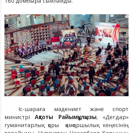
160 домбыра сыйлайды.
Іс-шараға мәдениет және спорт
министрі
Ақтоты Райымқұлқызы
, «Дегдар»
гуманитарлық қоры қамқоршылық кеңесінің
төрайымы, Нұрсұлтан Назарбаев Қорының