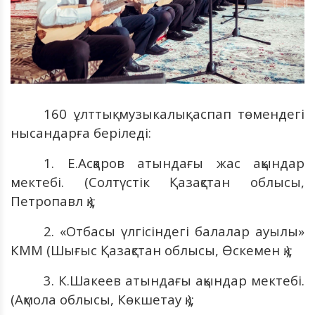
160 ұлттық музыкалық аспап төмендегі
нысандарға беріледі:
1. Е.Асқаров атындағы жас ақындар
мектебі. (Солтүстік Қазақстан облысы,
Петропавл қ.);
2. «Отбасы үлгісіндегі балалар ауылы»
КММ (Шығыс Қазақстан облысы, Өскемен қ.);
3. К.Шакеев атындағы ақындар мектебі.
(Ақмола облысы, Көкшетау қ.);