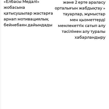
«Елбасы Медалі»
және 2 ерте араласу
жобасына
орталығын жабдықтау »
қатысушылар жастарға
тауарлар, жұмыстар
арнап мотивациялық
мен қызметтерді
бейнебаян дайындады
мемлекеттік сатып алу
тәсілімен алу туралы
хабарландыру