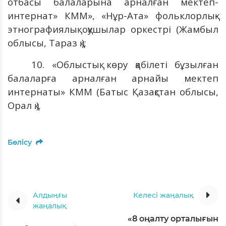
отбасы балаларына арналған мектеп-
интернат» КММ», «Нұр-Ата» фольклорлық-
этнографиялық оқушылар оркестрі (Жамбыл
облысы, Тараз қ.);
10. «Облыстық көру қабілеті бұзылған
балаларға арналған арнайы мектеп
интернаты» КММ (Батыс Қазақстан облысы,
Орал қ.).
Бөлісу
Алдыңғы
Келесі жаңалық
жаңалық
«8 оңалту орталығын