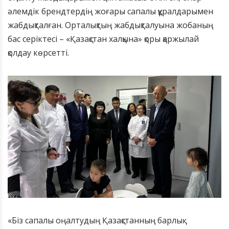
әлемдік брендтердің жоғары сапалы құралдарымен
жабдықталған. Орталықтың жабдықталуына жобаның
бас серіктесі – «Қазақстан халқына» қоры қаржылай
қолдау көрсетті.
«Біз сапалы оңалтудың Қазақстанның барлық