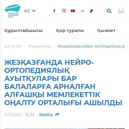
KZ
Құрылтайшысы
Қор туралы
Қызмет
Басты бет
Жаңалықтар
Жезқазғанда нейро-ортопедиялық ауыт
ЖЕЗҚАЗҒАНДА НЕЙРО-
ОРТОПЕДИЯЛЫҚ
АУЫТҚУЛАРЫ БАР
БАЛАЛАРҒА АРНАЛҒАН
АЛҒАШҚЫ МЕМЛЕКЕТТІК
ОҢАЛТУ ОРТАЛЫҒЫ АШЫЛДЫ
11.11.2024 · 16:35
Бөлісу