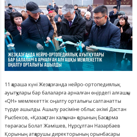
11 қараша күні Жезқазғанда нейро-ортопедиялық
ауытқулары бар балаларға арналған өңірдегі алғашқы
«QH» мемлекеттік оңалту орталығы салтанатты
түрде ашылды. Ашылу рәсіміне облыс әкімі Дастан
Рысбеков, «Қазақстан халқына» қорының Басқарма
төрағасы Болат Жәмішев, Нұрсұлтан Назарбаев
Қорының атқарушы директорының орынбасары