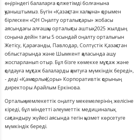
өңіріндегі балаларға қолжетімді болғанына
қуаныштымыз. Бүгін «Қазақстан халқына» қорымен
бірлескен «QH Оңалту орталықтары» жобасы
аясындағы алғашқы орталықты аштық. 2025 жылдың
соңына дейін тағы 5 осындай оңалту орталығын
Жетісу, Қарағанды, Павлодар, Солтүстік Қазақстан
облыстарында және Шымкент қаласында ашу
жоспарланып отыр. Бұл бізге көмекке мұқтаж және
қолдауға мұқтаж балаларды қамтуға мүмкіндік береді»,
- деді «Қамқорлық Қоры» Корпоративтік қорының
директоры Арайлым Еркінова.
Орталық мемлекеттік оңалту мекемелерінің желісіне
кіреді, бұл міндетті әлеуметтік медициналық
сақтандыру жүйесі аясында тегін қызмет көрсетуге
мүмкіндік береді.