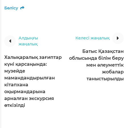
Бөлісу
Алдыңғы
Келесі жаңалық
жаңалық
Батыс Қазақстан
Халықаралық зағиптар
облысында білім беру
күні қарсаңында:
мен әлеуметтік
музейде
жобалар
мамандандырылған
таныстырылды
кітапхана
оқырмандарына
арналған экскурсия
өткізілді