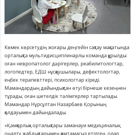
Көмек көрсетудің жоғары деңгейін сақтау мақсатында
орталықта мультидисциплинарлы команда құрылды:
оған невропатолог дәрігерлер, реабилитологтар,
логопедтер, ЕДШ нұсқаушылары, дефектологтар,
еңбек терапевттері, психологтар кіреді.
Мамандардың дайындықтан өтуі бірнеше кезеңнен
тұрады, оған шетелдік тәлімгерлер тартылады.
Мамандар Нұрсұлтан Назарбаев Қорының
қолдауымен дайындалады.
«Қамқорлық» орталықтары заманауи медициналық
оңалту жабдықтарымен қамтамасыз етілген, олар