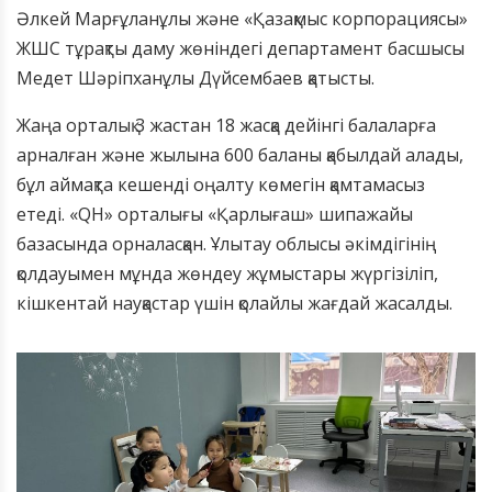
Әлкей Марғұланұлы және «Қазақмыс корпорациясы»
ЖШС тұрақты даму жөніндегі департамент басшысы
Медет Шәріпханұлы Дүйсембаев қатысты.
Жаңа орталық 3 жастан 18 жасқа дейінгі балаларға
арналған және жылына 600 баланы қабылдай алады,
бұл аймақта кешенді оңалту көмегін қамтамасыз
етеді. «QH» орталығы «Қарлығаш» шипажайы
базасында орналасқан. Ұлытау облысы әкімдігінің
қолдауымен мұнда жөндеу жұмыстары жүргізіліп,
кішкентай науқастар үшін қолайлы жағдай жасалды.