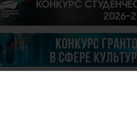
29
Но
та
24
Об
сп
то
с 