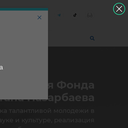
а
Миссия Фонда
тана Назарбаева
ка талантливой молодежи в
ауке и культуре, реализация