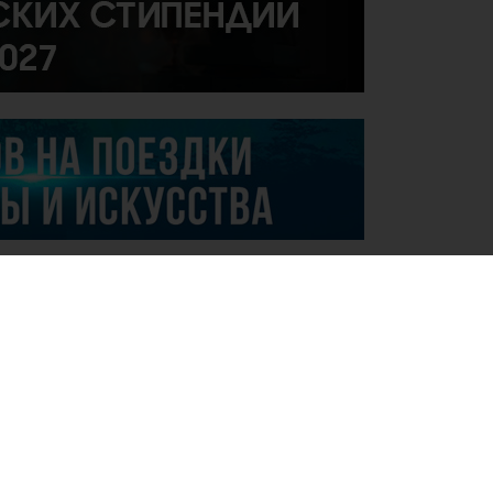
.07.2026
вая международная победа молодого
ланта Казахстана!
.07.2026
ъявление о проведении закупок
особом конкурса на приобретение
варов, работ и услуг «2 центров для детей
аутизмом и другими ментальными