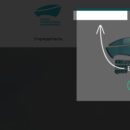
ҚАЗ
РУС
ENG
Учредитель
О Фонде
Де