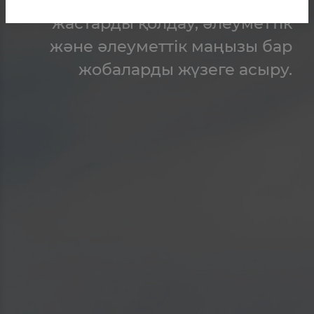
жастарды қолдау, әлеуметтік
және әлеуметтік маңызы бар
жобаларды жүзеге асыру.