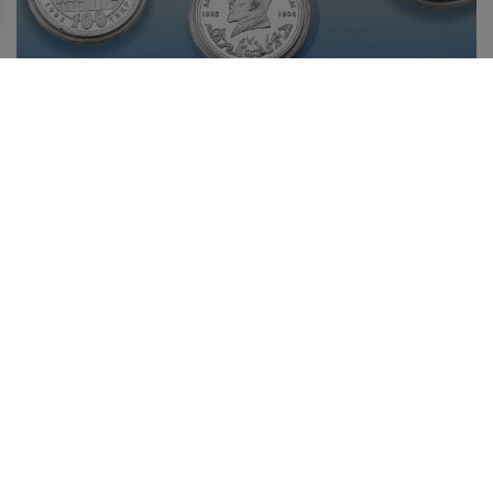
БІР ЖӘДІГЕРДІҢ ТАРИХЫ: АБАЙ БЕЙНЕСІ
КҮМІСТЕ
10 тамызда Қазақстанда ұлы ақын, философ, ағартушы,
композитор, заманауи қазақ жазба әдебиетінің негізін
қалаушы – Абай күні атап өтіледі.
Жаңалықтар таспасы
29.07.2026
Қазақстанның жас дарын иесі халықаралық байқауда
топ жарды!