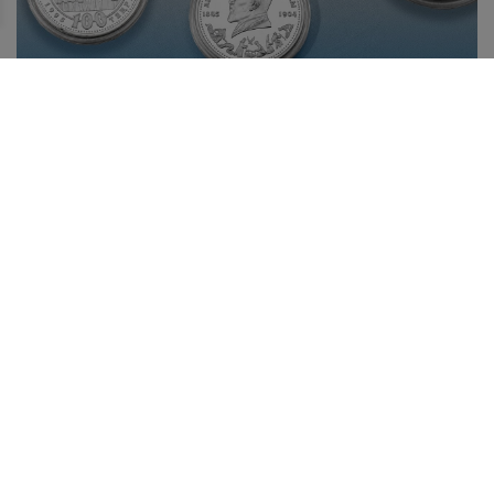
БІР ЖӘДІГЕРДІҢ ТАРИХЫ: АБАЙ БЕЙНЕСІ
КҮМІСТЕ
10 тамызда Қазақстанда ұлы ақын, философ, ағартушы,
композитор, заманауи қазақ жазба әдебиетінің негізін
қалаушы – Абай күні атап өтіледі.
Жаңалықтар таспасы
29.07.2026
Қазақстанның жас дарын иесі халықаралық байқауда
топ жарды!