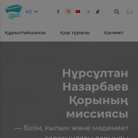
KZ
Құрылтайшысы
Қор туралы
Қызмет
Нұрсұлтан
Назарбаев
Қорының
миссиясы
— білім, ғылым және мәдениет
саласындағы дарынды