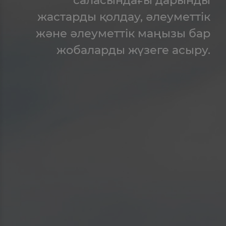
жастарды қолдау, әлеуметтік
және әлеуметтік маңызы бар
жобаларды жүзеге асыру.