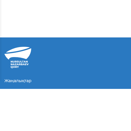
Жаңалықтар
Байланыс
Қолданушы келісімі
Серіктестер
Медиа