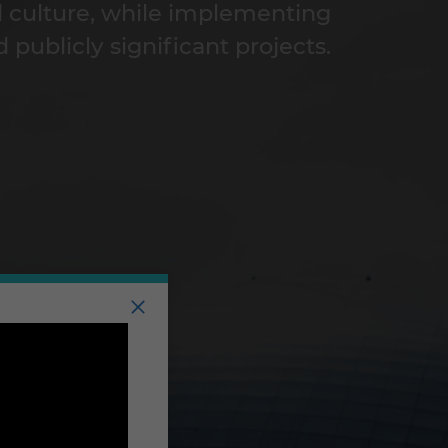
d culture, while implementing
d publicly significant projects.