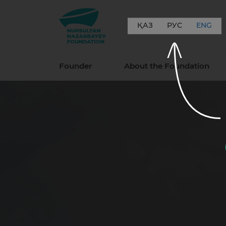
ҚАЗ
РУС
ENG
Founder
About the Foundation