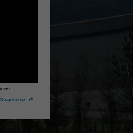
лған»
Поделиться