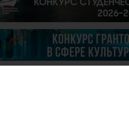
29
Но
та
24
Об
сп
то
с 
на