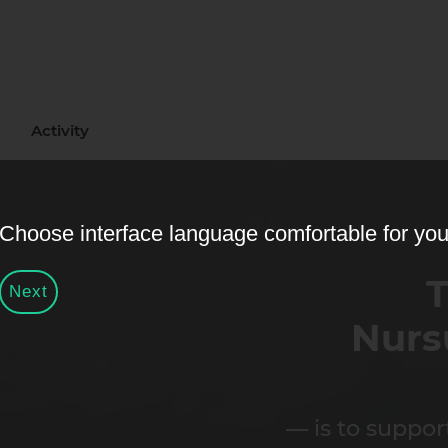
Activity
Choose interface language comfortable for yo
T
Next
Nurs
— is to suppor