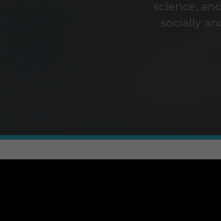
science, an
socially an