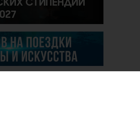
.07.2026
вая международная победа молодого
ланта Казахстана!
.07.2026
ъявление о проведении закупок
особом конкурса на приобретение
варов, работ и услуг «2 центров для детей
аутизмом и другими ментальными
рушениями»