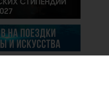
.07.2026
вая международная победа молодого
ланта Казахстана!
.07.2026
ъявление о проведении закупок
особом конкурса на приобретение
варов, работ и услуг «2 центров для детей
аутизмом и другими ментальными
рушениями»