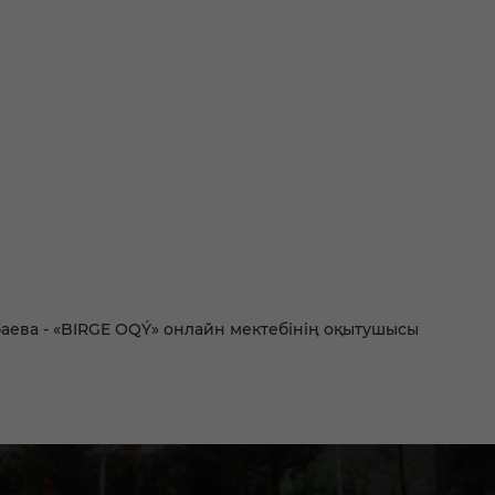
ева - «BIRGE OQÝ» онлайн мектебінің оқытушысы