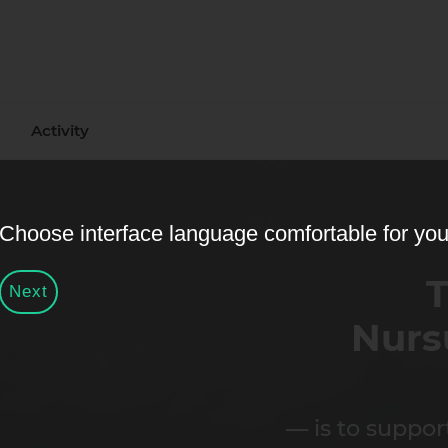
Activity
Choose interface language comfortable for yo
T
Next
Nurs
— is to suppor