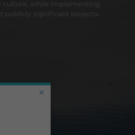
d culture, while implementing
d publicly significant projects.