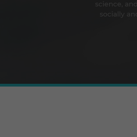
science, an
socially an