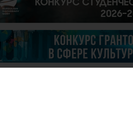
29
Но
та
24
Об
сп
то
с 
на