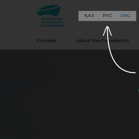
ҚАЗ
РУС
ENG
Founder
About the Foundation