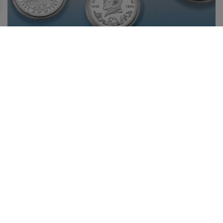
БІР ЖӘДІГЕРДІҢ ТАРИХЫ: АБАЙ БЕЙНЕСІ
КҮМІСТЕ
10 тамызда Қазақстанда ұлы ақын, философ, ағартушы,
композитор, заманауи қазақ жазба әдебиетінің негізін
қалаушы – Абай күні атап өтіледі.
Жаңалықтар таспасы
29.07.2026
Қазақстанның жас дарын иесі халықаралық байқауда
топ жарды!