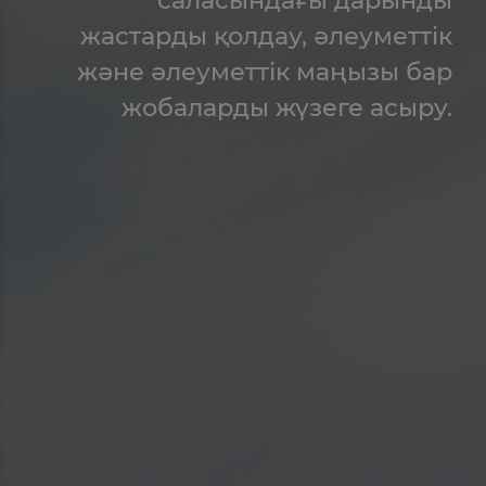
жастарды қолдау, әлеуметтік
және әлеуметтік маңызы бар
жобаларды жүзеге асыру.