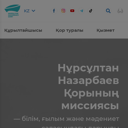
KZ
Құрылтайшысы
Қор туралы
Қызмет
Нұрсұлтан
Назарбаев
Қорының
миссиясы
— білім, ғылым және мәдениет
саласындағы дарынды