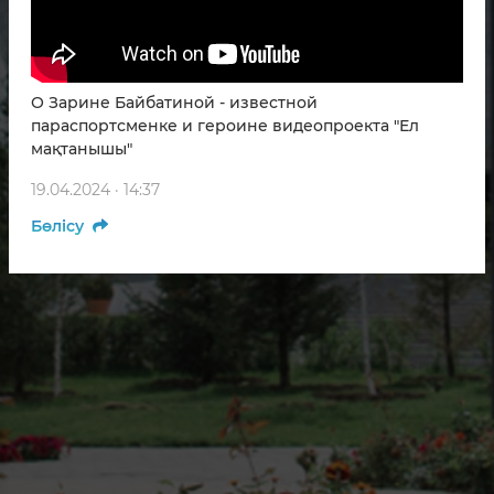
О Зарине Байбатиной - известной
параспортсменке и героине видеопроекта "Ел
мақтанышы"
19.04.2024 · 14:37
Бөлісу