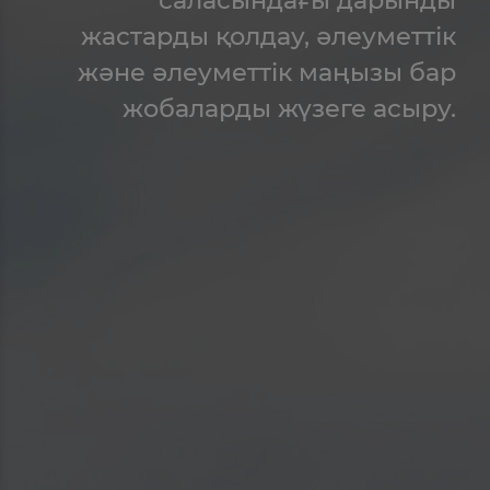
жастарды қолдау, әлеуметтік
және әлеуметтік маңызы бар
жобаларды жүзеге асыру.