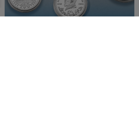
БІР ЖӘДІГЕРДІҢ ТАРИХЫ: АБАЙ БЕЙНЕСІ
КҮМІСТЕ
10 тамызда Қазақстанда ұлы ақын, философ, ағартушы,
композитор, заманауи қазақ жазба әдебиетінің негізін
қалаушы – Абай күні атап өтіледі.
Жаңалықтар таспасы
29.07.2026
Қазақстанның жас дарын иесі халықаралық байқауда
топ жарды!