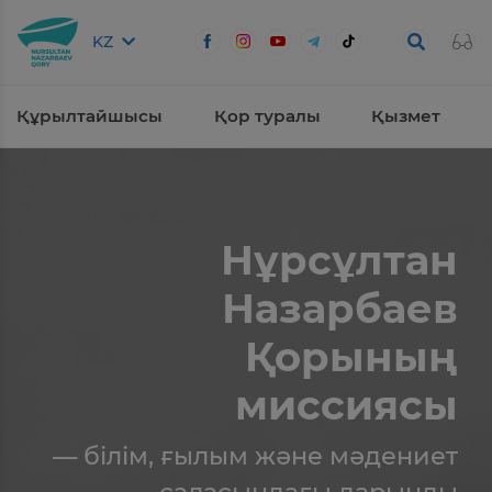
KZ
Құрылтайшысы
Қор туралы
Қызмет
Нұрсұлтан
Назарбаев
Қорының
миссиясы
— білім, ғылым және мәдениет
саласындағы дарынды